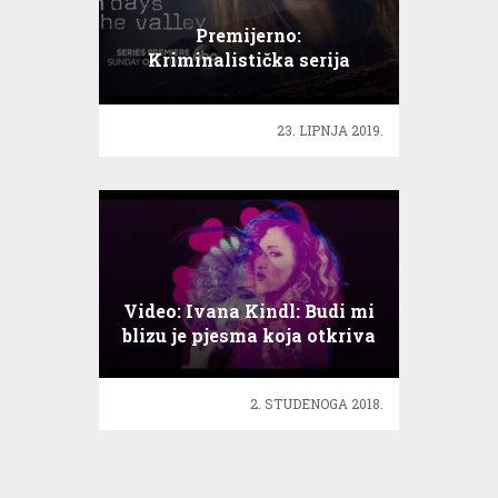
Premijerno:
Kriminalistička serija
Deset dana
23. LIPNJA 2019.
Video: Ivana Kindl: Budi mi
blizu je pjesma koja otkriva
moju nježniju stranu
2. STUDENOGA 2018.