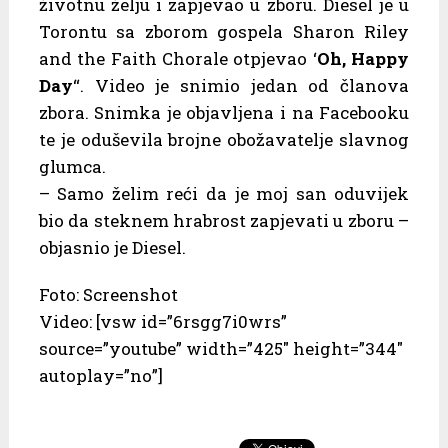
životnu želju i zapjevao u zboru. Diesel je u
Torontu sa zborom gospela Sharon Riley
and the Faith Chorale otpjevao ‘
Oh, Happy
Day
“. Video je snimio jedan od članova
zbora. Snimka je objavljena i na Facebooku
te je oduševila brojne obožavatelje slavnog
glumca.
– Samo želim reći da je moj san oduvijek
bio da steknem hrabrost zapjevati u zboru –
objasnio je Diesel.
Foto: Screenshot
Video: [vsw id=”6rsgg7i0wrs”
source=”youtube” width=”425″ height=”344″
autoplay=”no”]