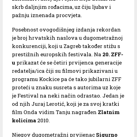
skrb daljnjim rođacima, uz čiju ljubav i
pažnju iznenada procvjeta.
Posebnost ovogodišnjeg izdanja rekordan
je broj hrvatskih naslova u dugometražnoj
konkurenciji, koji u Zagreb također stižu s
prestižnih europskih festivala. Na
20. ZFF-
u
prikazat će se četiri prvijenca generacije
redatelja/ica čiji su filmovi prikazivani u
programu Kockice pa će tako jubilarni ZFF
proteći u znaku susreta s autorima uz koje
je Festival na neki način odrastao. Jedan je
od njih Juraj Lerotić, koji je za svoj kratki
film Onda vidim Tanju nagrađen
Zlatnim
kolicima
2010.
Njegov dugometražni prvijenac
Sigurno