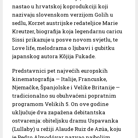
nastao u hrvatskoj koprodukciji koji
nazivaju slovenskom verzijom Golih u
sedlu, Korzet austrijske redateljice Marie
Kreutzer, biografija koja legendarnu caricu
Sissi prikazuje u posve novom svjetlu, te
Love life, melodrama o ljubavi i gubitku
japanskog autora Kōjija Fukade.
Predstavnici pet najvećih europskih
kinematografija — Italije, Francuske,
Njemačke, Španjolske i Velike Britanije —
tradicionalno su obuhvaćeni popratnim
programom Velikih 5. On ove godine
uključuje dva zapažena debitantska
ostvarenja: obiteljsku dramu Uspavanka
(Lullaby) u režiji Alaude Ruiz de Azúa, koju
je Pedro Almodóvar nazvao najboljim