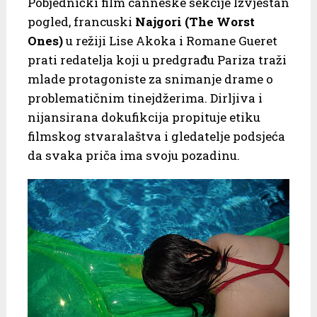
Pobjednički film canneske sekcije Izvjestan
pogled, francuski
Najgori
(The Worst
Ones)
u režiji Lise Akoka i Romane Gueret
prati redatelja koji u predgrađu Pariza traži
mlade protagoniste za snimanje drame o
problematičnim tinejdžerima. Dirljiva i
nijansirana dokufikcija propituje etiku
filmskog stvaralaštva i gledatelje podsjeća
da svaka priča ima svoju pozadinu.