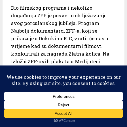
Dio filmskog programa i nekoliko
događanja ZFF je posvetio obilježavanju
svog porculanskog jubileja. Program
Najbolji dokumentarci ZFF-a, koji se
prikazuje u Dokukinu KIC, vratit će nas u
vrijeme kad su dokumentarni filmovi
konkurirali za nagradu Zlatna kolica. Na
izložbi ZFF-ovih plakata u Medijateci
posjetitelji će moći zaploviti kroz
posljednja dva festivalska desetljeća, a svi
zainteresirani moći će nazdraviti
nadolazećem izdanju već 12. listopada na
predfestivalskom tulumu u Pločniku.
Djelić sjajne zeefefovske atmosfere i ove će
se godine preliti izvan granica glavnoga