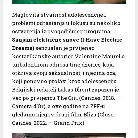
Maglovita stvarnost adolescencije i
problemi odrastanja u fokusu su nekoliko
ostvarenja iz ovogodišnjeg programa.
Sanjam električne snove (I Have Electric
Dreams)
senzualan je prvijenac
kostarikanske autorice Valentine Maurel o
turbulentnom odnosu tinejdžerice, koja
otkriva svoju seksualnost, i njezina oca,
koji ponovno prolazi kroz adolescenciju.
Belgijski redatelj Lukas Dhont zapažen je
već po prvijencu The Girl (Cannes, 2018. —
Camera d’Or), a ove godine na ZFF-u
gledamo njegov drugi film, Blizu (Close,
Cannes, 2022. — Grand Prix).