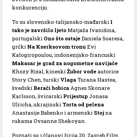
konkurenciju.
To su slovensko-talijansko-mađarski
I
tako je završilo ljeto
Matjaža Ivanišina,
portugalski
Ono što ostaje
Daniela Soaresa,
grčki
Na Kserksovom tronu
Evi
Kalogiropoulou, indonezijsko-francuski
Makasar je grad za nogometne navijače
Khozy Rizal, kineski
Žubor
vode
autorice
Story Chen, turski
Vlaga
Turana Hastea,
švedski
Berači
bobica
Agnes Skonare
Karlsson, švicarski
Prijestup
Jonasa
Ulricha, ukrajinski
Torta
od
pelena
Anastasije Babenko i armenski
Stoj
na
rukama Ovsanne Shekoyan.
Poznati su i članovi žirija 20. Zagreb Film