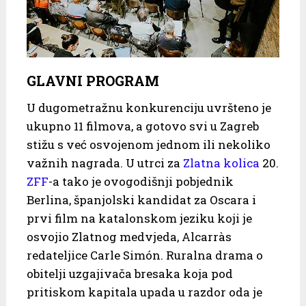
GLAVNI PROGRAM
U dugometražnu konkurenciju uvršteno je
ukupno 11 filmova, a gotovo svi u Zagreb
stižu s već osvojenom jednom ili nekoliko
važnih nagrada. U utrci za
Zlatna kolica
20.
ZFF
-a tako je ovogodišnji pobjednik
Berlina, španjolski kandidat za Oscara i
prvi film na katalonskom jeziku koji je
osvojio Zlatnog medvjeda, Alcarràs
redateljice Carle Simón. Ruralna drama o
obitelji uzgajivača bresaka koja pod
pritiskom kapitala upada u razdor oda je