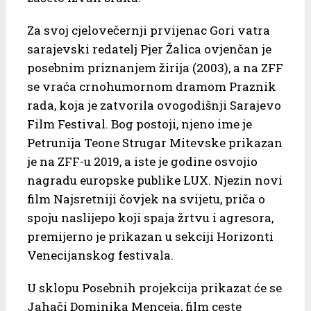
Za svoj cjelovečernji prvijenac Gori vatra
sarajevski redatelj Pjer Žalica ovjenčan je
posebnim priznanjem žirija (2003), a na ZFF
se vraća crnohumornom dramom Praznik
rada, koja je zatvorila ovogodišnji Sarajevo
Film Festival. Bog postoji, njeno ime je
Petrunija Teone Strugar Mitevske prikazan
je na ZFF-u 2019, a iste je godine osvojio
nagradu europske publike LUX. Njezin novi
film Najsretniji čovjek na svijetu, priča o
spoju naslijepo koji spaja žrtvu i agresora,
premijerno je prikazan u sekciji Horizonti
Venecijanskog festivala.
U sklopu Posebnih projekcija prikazat će se
Jahači Dominika Menceja, film ceste