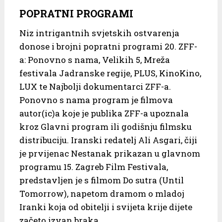
POPRATNI PROGRAMI
Niz intrigantnih svjetskih ostvarenja
donose i brojni popratni programi 20. ZFF-
a: Ponovno s nama, Velikih 5, Mreža
festivala Jadranske regije, PLUS, KinoKino,
LUX te Najbolji dokumentarci ZFF-a.
Ponovno s nama program je filmova
autor(ic)a koje je publika ZFF-a upoznala
kroz Glavni program ili godišnju filmsku
distribuciju. Iranski redatelj Ali Asgari, čiji
je prvijenac Nestanak prikazan u glavnom
programu 15. Zagreb Film Festivala,
predstavljen je s filmom Do sutra (Until
Tomorrow), napetom dramom o mladoj
Iranki koja od obitelji i svijeta krije dijete
začeto izvan braka.