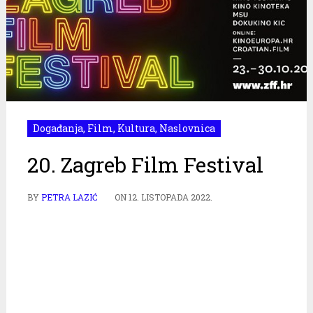
Događanja
,
Film
,
Kultura
,
Naslovnica
20. Zagreb Film Festival
BY
PETRA LAZIĆ
ON
12. LISTOPADA 2022.