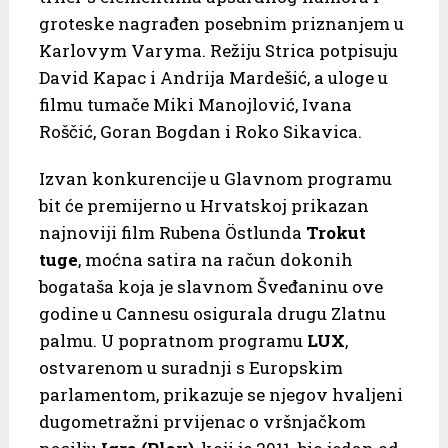
groteske nagrađen posebnim priznanjem u
Karlovym Varyma. Režiju Strica potpisuju
David Kapac i Andrija Mardešić, a uloge u
filmu tumače Miki Manojlović, Ivana
Roščić, Goran Bogdan i Roko Sikavica.
Izvan konkurencije u Glavnom programu
bit će premijerno u Hrvatskoj prikazan
najnoviji film Rubena Östlunda
Trokut
tuge
, moćna satira na račun dokonih
bogataša koja je slavnom Šveđaninu ove
godine u Cannesu osigurala drugu Zlatnu
palmu. U popratnom programu
LUX
,
ostvarenom u suradnji s Europskim
parlamentom, prikazuje se njegov hvaljeni
dugometražni prvijenac o vršnjačkom