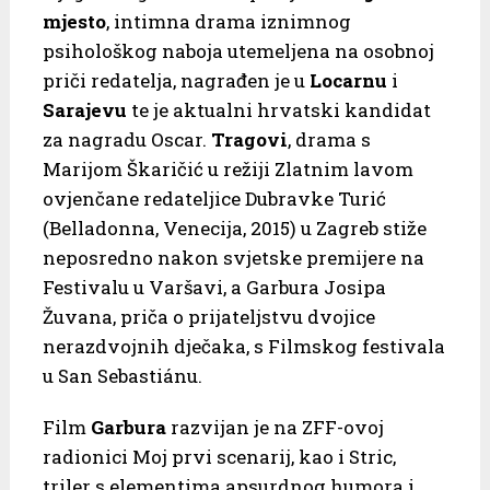
mjesto
, intimna drama iznimnog
psihološkog naboja utemeljena na osobnoj
priči redatelja, nagrađen je u
Locarnu
i
Sarajevu
te je aktualni hrvatski kandidat
za nagradu Oscar.
Tragovi
, drama s
Marijom Škaričić u režiji Zlatnim lavom
ovjenčane redateljice Dubravke Turić
(Belladonna, Venecija, 2015) u Zagreb stiže
neposredno nakon svjetske premijere na
Festivalu u Varšavi, a Garbura Josipa
Žuvana, priča o prijateljstvu dvojice
nerazdvojnih dječaka, s Filmskog festivala
u San Sebastiánu.
Film
Garbura
razvijan je na ZFF-ovoj
radionici Moj prvi scenarij, kao i Stric,
triler s elementima apsurdnog humora i