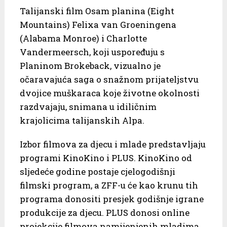
Talijanski film Osam planina (Eight
Mountains) Felixa van Groeningena
(Alabama Monroe) i Charlotte
Vandermeersch, koji uspoređuju s
Planinom Brokeback, vizualno je
očaravajuća saga o snažnom prijateljstvu
dvojice muškaraca koje životne okolnosti
razdvajaju, snimana u idiličnim
krajolicima talijanskih Alpa.
Izbor filmova za djecu i mlade predstavljaju
programi KinoKino i PLUS. KinoKino od
sljedeće godine postaje cjelogodišnji
filmski program, a ZFF-u će kao krunu tih
programa donositi presjek godišnje igrane
produkcije za djecu. PLUS donosi online
projekcije filmova namijenjenih mladima.