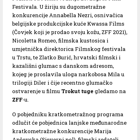
Festivala. U žiriju su dugometražne
konkurencije Annabella Nezri, osnivačica
belgijske produkcijske kuće Kwassa Films
(Čovjek koji je prodao svoju kožu, ZFF 2021),
Nicoletta Romeo, filmska kustosica i
umjetnička direktorica Filmskog festivala
u Trstu, te Zlatko Burić, hrvatski filmski i
kazališni glumac s danskom adresom,
kojeg je proslavila uloga narkobosa Mila u
trilogiji Diler i čije recentno glumačko
ostvarenje u filmu
Trokut
tuge
gledamo na
ZFF
-u.
O pobjedniku kratkometražnog programa
odlučit će pobjednica lanjske međunarodne
kratkometražne konkurencije Marija
Apčevska (Sjeverni pol), filmski redatelj