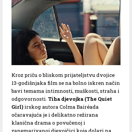
Kroz priču o bliskom prijateljstvu dvojice
13-godišnjaka film se na bolno iskren način
bavi temama intimnosti, muškosti, straha i
odgovornosti.
Tiha djevojka (The Quiet
Girl)
irskog autora Colma Bairéada
očaravajuća je i delikatno režirana
klasična drama o povučenoj i
zanemarivanoj djevojčici koja dolazi na