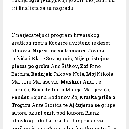
nasilju
Igra
(Play)
, koji je 2011. bio jedan od
tri finalista za tu nagradu.
U natjecateljski program hrvatskog
kratkog metra Kockice uvršteno je deset
filmova:
Nije zima za komarce
Josipa
Lukića i Klare Šovagović,
Nije pristojno
plesat po grobu
Ane Šiškov,
Zof
Rine
Barbira,
Badnjak
Jakova Nole,
Moj
Nikola
Martine Marasović,
Muškići
Andrije
Tomića,
Boca de ferro
Mateja Matijevića,
Fender
Bojana Radanovića,
Kratka priča o
Trogiru
Ante Storića te
Aj čujemo se
grupe
autora okupljenih pod kapom Blank
filmskog inkubatora. Isti broj naslova
uvršten je u međunarodnu kratkometražnu