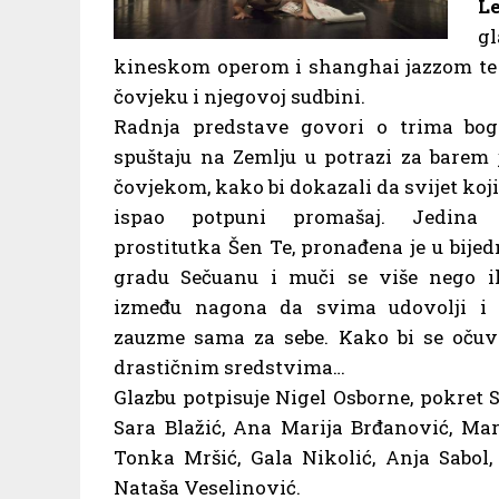
L
g
kineskom operom i shanghai jazzom te 
čovjeku i njegovoj sudbini.
Radnja predstave govori o trima bog
spuštaju na Zemlju u potrazi za barem
čovjekom, kako bi dokazali da svijet koji 
ispao potpuni promašaj. Jedina 
prostitutka Šen Te, pronađena je u bij
gradu Sečuanu i muči se više nego i
između nagona da svima udovolji i
zauzme sama za sebe. Kako bi se očuva
drastičnim sredstvima…
Glazbu potpisuje Nigel Osborne, pokret S
Sara Blažić, Ana Marija Brđanović, Mar
Tonka Mršić, Gala Nikolić, Anja Sabol
Nataša Veselinović.