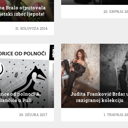
leda
na Bralo otputovala
20. SRPNJA 20
etski izbor ljepote!
31. KOLOVOZA 2014.
rice od polnoći A.
Judita Franković Brdar 
Bančića u Puli
razigranoj kolekciju
modnog branda Svoya
29. OŽUJKA 2017.
1. TRAVNJA 20