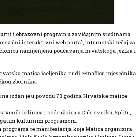
lturni i obrazovni program u zavičajnim sredinama
rojezični interaktivni web portal, internetski tečaj za
 učionicu namijenjenu poučavanju hrvatskoga jezika i
 Hrvatska matica iseljenika nudi e-inačicu mjesečnika
čkog zbornika.
ina izdan je u povodu 70 godina Hrvatske matice
stvenih jedinica i podružnica u Dubrovniku, Splitu,
i bogatim kulturnim programom.
h programa te manifestacija koje Matica organizira