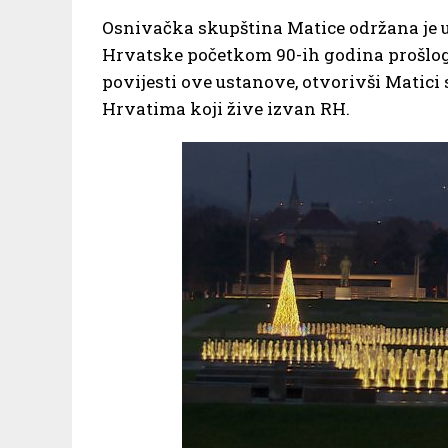
Osnivačka skupština Matice održana je u 
Hrvatske početkom 90-ih godina prošloga s
povijesti ove ustanove, otvorivši Matic
Hrvatima koji žive izvan RH.