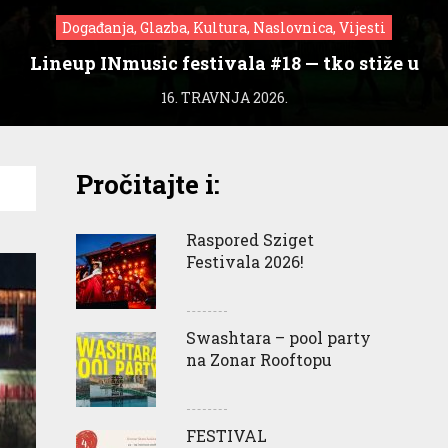
Događanja, Glazba, Kultura, Naslovnica, Vijesti
Lineup INmusic festivala #18 — tko stiže u
Zagreb?
16. TRAVNJA 2026.
Pročitajte i:
Raspored Sziget
Festivala 2026!
Swashtara – pool party
na Zonar Rooftopu
FESTIVAL