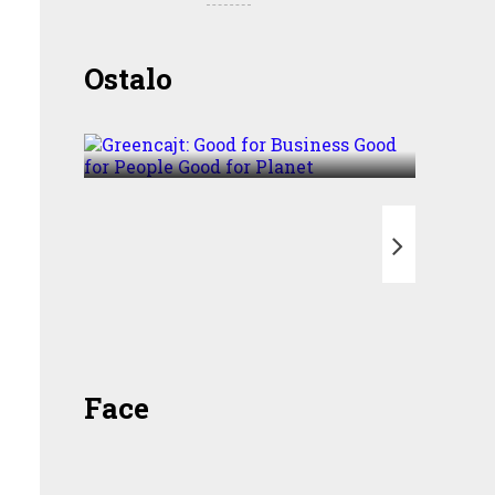
Greencajt: Good for
Ostalo
Business Good for People
Good for Planet
T
Face