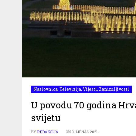
Naslovnica
,
Televizija
,
Vijesti
,
Zanimljivosti
U povodu 70 godina Hrv
svijetu
BY
REDAKCIJA
ON
3. LIPNJA 2021.