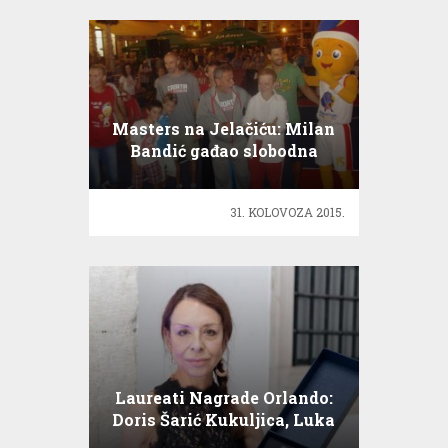
Masters na Jelačiću: Milan
Bandić gađao slobodna
bacanja!
31. KOLOVOZA 2015.
Laureati Nagrade Orlando:
Doris Šarić Kukuljica, Luka
Šulić i Aljoša Jurinić…