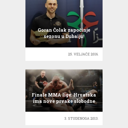
Goran Čolak započinje
sezonu u Dubaiju!
25. VELJAČE 2016.
Finale MMA lige: Hrvatska
ima nove prvake slobodne
borbe!
3. STUDENOGA 2013.