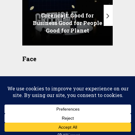
Greencajt: Good for
Business Good for People
T
Good for Planet
Face
2026 © copyright
Scena