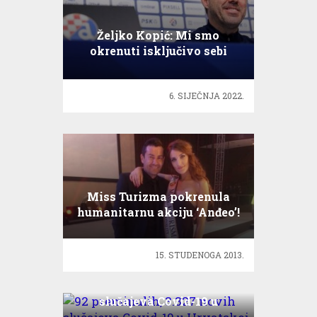
Željko Kopić: Mi smo
okrenuti isključivo sebi
6. SIJEČNJA 2022.
Miss Turizma pokrenula
humanitarnu akciju ‘Anđeo’!
15. STUDENOGA 2013.
92 preminulih, 3.327 novih
slučajeva Covid-19 u
Hrvatskoj