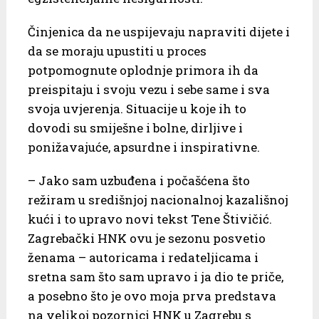
Činjenica da ne uspijevaju napraviti dijete i
da se moraju upustiti u proces
potpomognute oplodnje primora ih da
preispitaju i svoju vezu i sebe same i sva
svoja uvjerenja. Situacije u koje ih to
dovodi su smiješne i bolne, dirljive i
ponižavajuće, apsurdne i inspirativne.
– Jako sam uzbuđena i počašćena što
režiram u središnjoj nacionalnoj kazališnoj
kući i to upravo novi tekst Tene Štivičić.
Zagrebački HNK ovu je sezonu posvetio
ženama – autoricama i redateljicama i
sretna sam što sam upravo i ja dio te priče,
a posebno što je ovo moja prva predstava
na velikoj pozornici HNK u Zagrebu s