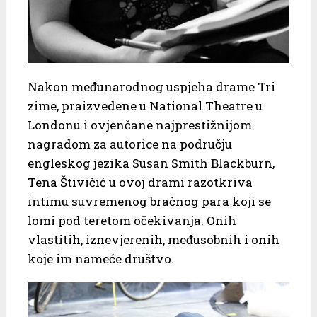
Nakon međunarodnog uspjeha drame Tri
zime, praizvedene u National Theatre u
Londonu i ovjenčane najprestižnijom
nagradom za autorice na području
engleskog jezika Susan Smith Blackburn,
Tena Štivičić u ovoj drami razotkriva
intimu suvremenog bračnog para koji se
lomi pod teretom očekivanja. Onih
vlastitih, iznevjerenih, međusobnih i onih
koje im nameće društvo.