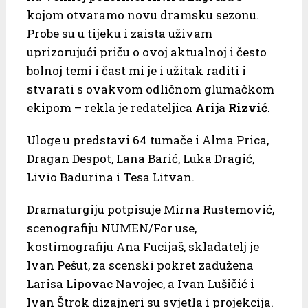
kojom otvaramo novu dramsku sezonu.
Probe su u tijeku i zaista uživam
uprizorujući priču o ovoj aktualnoj i često
bolnoj temi i čast mi je i užitak raditi i
stvarati s ovakvom odličnom glumačkom
ekipom – rekla je redateljica
Arija Rizvić
.
Uloge u predstavi 64 tumače i Alma Prica,
Dragan Despot, Lana Barić, Luka Dragić,
Livio Badurina i Tesa Litvan.
Dramaturgiju potpisuje Mirna Rustemović,
scenografiju NUMEN/For use,
kostimografiju Ana Fucijaš, skladatelj je
Ivan Pešut, za scenski pokret zadužena
Larisa Lipovac Navojec, a Ivan Lušičić i
Ivan Štrok dizajneri su svjetla i projekcija.