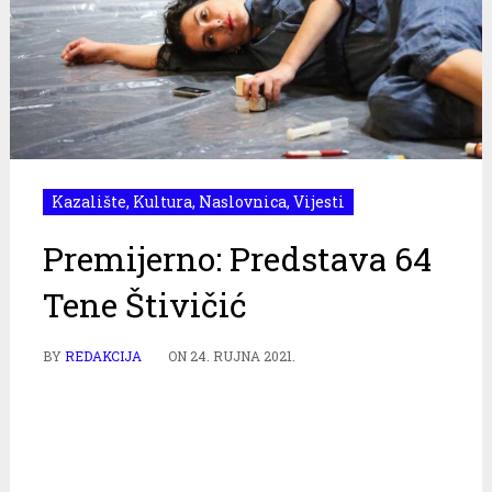
Kazalište
,
Kultura
,
Naslovnica
,
Vijesti
Premijerno: Predstava 64
Tene Štivičić
BY
REDAKCIJA
ON
24. RUJNA 2021.