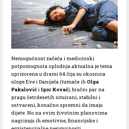
Nemogućnost začeća i medicinski
potpomognuta oplodnja aktualna je tema
uprizorena u drami 64 čija su okosnica
uloge Eve i Danijela (tumače ih
Olga
Pakalović
i
Igor Kovač
), bračni par na
pragu četrdesetih situirani, stabilni i
ostvareni, konačno spremni da imaju
dijete. No na svim životnim planovima
nagrizaju ih emotivne, financijske i
egzistencijalne nesigurnosti.