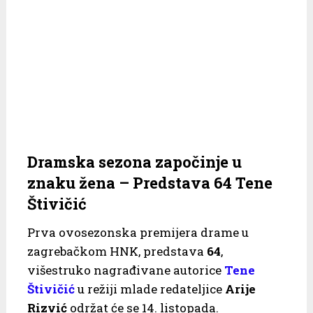
Dramska sezona započinje u
znaku žena – Predstava 64 Tene
Štivičić
Prva ovosezonska premijera drame u
zagrebačkom HNK, predstava
64
,
višestruko nagrađivane autorice
Tene
Štivičić
u režiji mlade redateljice
Arije
Rizvić
održat će se 14. listopada.