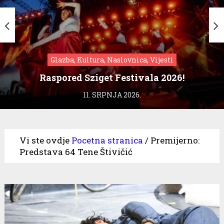
Glazba, Kultura, Naslovnica, Vijesti
Raspored Sziget Festivala 2026!
11. SRPNJA 2026.
Vi ste ovdje
Pocetna stranica
/
Premijerno:
Predstava 64 Tene Štivičić