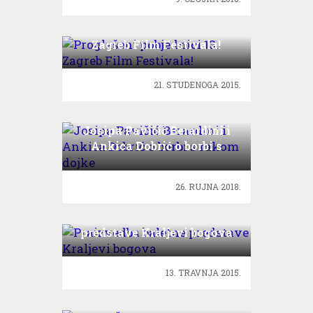
Proglašeni pobjednici 13.
Zagreb Film Festivala!
21. STUDENOGA 2015.
Josipa Pavičić Berardini i
Ankica Dobrić o borbi s
rakom dojke
26. RUJNA 2018.
Praizvedba baletne
predstave Kraljevi bogova
13. TRAVNJA 2015.
Danilo Šerbedžija: Razloga