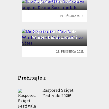
za smjenu Deana Šoše nije
bilo
19. OŽUJKA 2016.
Najhistrioni su Vanda
Winter, Damir Lončar i
Zlatko Vitez
23. PROSINCA 2021.
Pročitajte i:
Raspored Sziget
Festivala 2026!