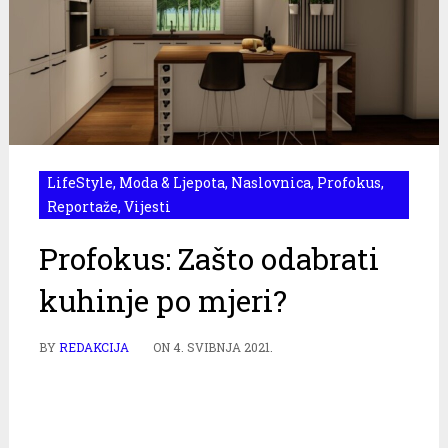
LifeStyle
,
Moda & Ljepota
,
Naslovnica
,
Profokus
,
Reportaže
,
Vijesti
Profokus: Zašto odabrati
kuhinje po mjeri?
BY
REDAKCIJA
ON
4. SVIBNJA 2021.