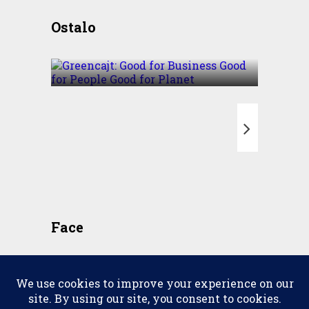
Greencajt: Good for
Ostalo
Business Good for People
Good for Planet
T
Face