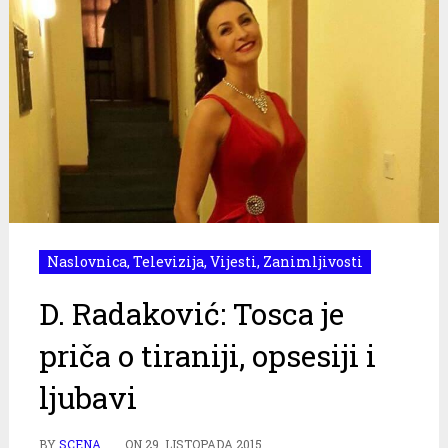
Naslovnica
,
Televizija
,
Vijesti
,
Zanimljivosti
D. Radaković: Tosca je
priča o tiraniji, opsesiji i
ljubavi
BY
SCENA
ON
29. LISTOPADA 2015.