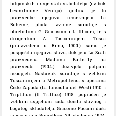
talijanskih i svjetskih skladatelja (uz bok
besmrtnome Verdiju): godina je to
praizvedbe njegova remek-djela La
Bohème, ploda izvrsne suradnje s
libretistima G. Giacosom i L. Illicom, te s
dirigentom A. Toscaninijem. Tosca
(praizvedena u Rimu, 1900.) samo je
pospješila njegovu slavu, dok je u La Scali
praizvedena Madama Butterfly na
praizvedbi (1904.) doživjela potpuni
neuspjeh. Nastavak suradnje s velikim
Toscaninijem u Metropolitenu, s operama
Čedo Zapada (La fanciulla del West) 1910. i
Triptihon (Il Trittico) 1918. popraćen je
velikim uspjehom sada doista slavnog i
bogatog skladatelja. Giacomo Puccini dušu
je ispustio u Bruxellesu, 29. studenog 1924.