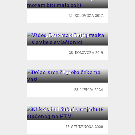
29. KOLOVOZA 2017.
Video: Dinamo u Ligi
prvaka – slavlje u
svlačionici
28. KOLOVOZA 2019.
Dolac: srce Zagreba čeka na
vas!
28. LIPNJA 2024.
Ni krivi ni dužni u srijedu
18. studenog na HTV1
16. STUDENOGA 2020.