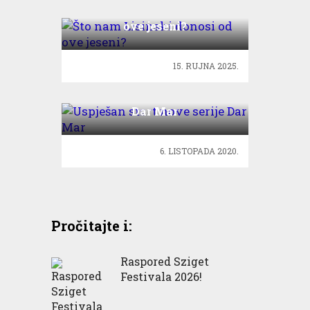
Što nam Lisinski donosi od
ove jeseni?
15. RUJNA 2025.
Uspješan start nove serije
Dar Mar
6. LISTOPADA 2020.
Pročitajte i:
Raspored Sziget
Festivala 2026!