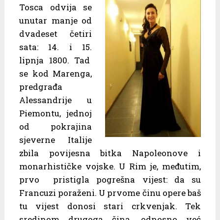
Tosca odvija se
unutar manje od
dvadeset četiri
sata: 14. i 15.
lipnja 1800. Tad
se kod Marenga,
predgrađa
Alessandrije u
Piemontu, jednoj
od pokrajina
sjeverne Italije
zbila povijesna bitka Napoleonove i
monarhističke vojske. U Rim je, međutim,
prvo pristigla pogrešna vijest: da su
Francuzi poraženi. U prvome činu opere baš
tu vijest donosi stari crkvenjak. Tek
sredinom drugoga čina, odnosno već