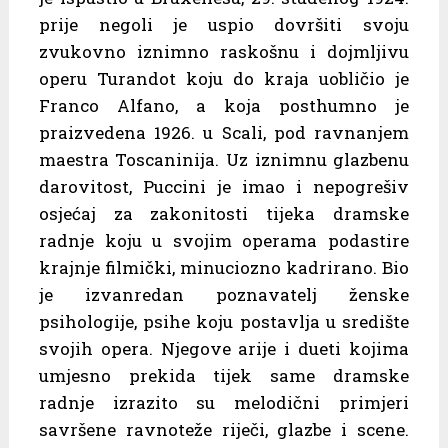
prije negoli je uspio dovršiti svoju
zvukovno iznimno raskošnu i dojmljivu
operu Turandot koju do kraja uobličio je
Franco Alfano, a koja posthumno je
praizvedena 1926. u Scali, pod ravnanjem
maestra Toscaninija. Uz iznimnu glazbenu
darovitost, Puccini je imao i nepogrešiv
osjećaj za zakonitosti tijeka dramske
radnje koju u svojim operama podastire
krajnje filmički, minuciozno kadrirano. Bio
je izvanredan poznavatelj ženske
psihologije, psihe koju postavlja u središte
svojih opera. Njegove arije i dueti kojima
umjesno prekida tijek same dramske
radnje izrazito su melodični primjeri
savršene ravnoteže riječi, glazbe i scene.