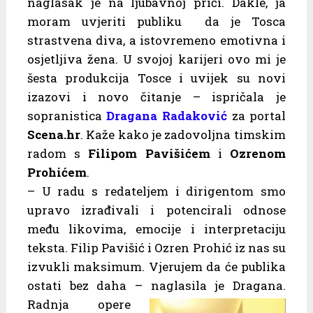
naglasak je na ljubavnoj priči. Dakle, ja
moram uvjeriti publiku da je Tosca
strastvena diva, a istovremeno emotivna i
osjetljiva žena. U svojoj karijeri ovo mi je
šesta produkcija Tosce i uvijek su novi
izazovi i novo čitanje – ispričala je
sopranistica
Dragana Radaković
za portal
Scena.hr
. Kaže kako je zadovoljna timskim
radom s
Filipom Pavišićem
i
Ozrenom
Prohićem
.
– U radu s redateljem i dirigentom smo
upravo izrađivali i potencirali odnose
među likovima, emocije i interpretaciju
teksta. Filip Pavišić i Ozren Prohić iz nas su
izvukli maksimum. Vjerujem da će publika
ostati bez daha – naglasila je Dragana.
Radnja opere