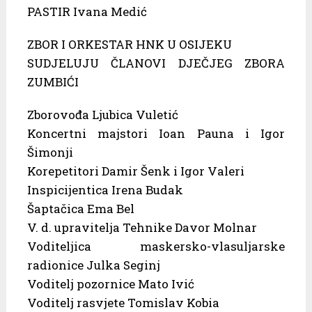
PASTIR Ivana Medić
ZBOR I ORKESTAR HNK U OSIJEKU
SUDJELUJU ČLANOVI DJEČJEG ZBORA
ZUMBIĆI
Zborovođa Ljubica Vuletić
Koncertni majstori Ioan Pauna i Igor
Šimonji
Korepetitori Damir Šenk i Igor Valeri
Inspicijentica Irena Budak
Šaptačica Ema Bel
V. d. upravitelja Tehnike Davor Molnar
Voditeljica maskersko-vlasuljarske
radionice Julka Seginj
Voditelj pozornice Mato Ivić
Voditelj rasvjete Tomislav Kobia