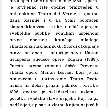
prvu operu Le Villi skladao je 1884.. Operni
je prvijenac iste godine praizveden u
milanskome Teatro del Verme, a godinu
dana kasnije i u La Scali popraćen
blagonaklonošću kritike i oduševljenjem
svekolike publike. Ponukan uspjehom
prvog opernog koračaja mladoga
skladatelja, nakladnik G. Ricordi otkupljuje
prava na operu i naručuje novu. Nakon
neuspjeha sljedeće opere, Edgara (1889.),
Puccini prema romanu Abbéa Prévosta
sklada operu Manon Lescaut koja je na
praizvedbi u torinskome Teatro Regio
naišla na dobar prijam publike i kritike.
1896. godina je skladateljeva uzleta i
početka svjetske slave, uspjeha koji će ga
nadživjeti, upisati u zlatnu knjigu najvećih