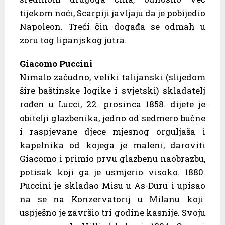
tijekom noći, Scarpiji javljaju da je pobijedio
Napoleon. Treći čin događa se odmah u
zoru tog lipanjskog jutra.
Giacomo Puccini
Nimalo začudno, veliki talijanski (slijedom
šire baštinske logike i svjetski) skladatelj
rođen u Lucci, 22. prosinca 1858. dijete je
obitelji glazbenika, jedno od sedmero bučne
i raspjevane djece mjesnog orguljaša i
kapelnika od kojega je maleni, daroviti
Giacomo i primio prvu glazbenu naobrazbu,
potisak koji ga je usmjerio visoko. 1880.
Puccini je skladao Misu u As-Duru i upisao
na se na Konzervatorij u Milanu koji
uspješno je završio tri godine kasnije. Svoju