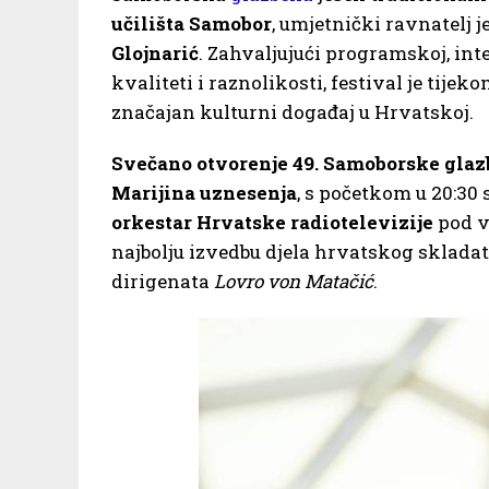
učilišta Samobor
, umjetnički ravnatelj j
Glojnarić
. Zahvaljujući programskoj, int
kvaliteti i raznolikosti, festival je tije
značajan kulturni događaj u Hrvatskoj.
Svečano otvorenje 49. Samoborske glaz
Marijina uznesenja
, s početkom u 20:30
orkestar Hrvatske radiotelevizije
pod 
najbolju izvedbu djela hrvatskog sklad
dirigenata
Lovro von Matačić
.