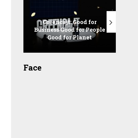
Greencajt: Good for
Business Good for People
T
Good for Planet
Face