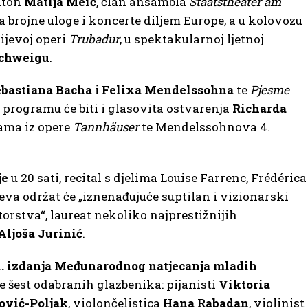
riton
Matija Meić
, član ansambla
Staatstheater am
a brojne uloge i koncerte diljem Europe, a u kolovozu
ijevoj operi
Trubadur
, u spektakularnoj ljetnoj
schweigu
.
bastiana Bacha
i
Felixa Mendelssohna
te
Pjesme
programu će biti i glasovita ostvarenja
Richarda
rama iz opere
Tannhäuser
te Mendelssohnova 4.
je
u 20 sati, recital s djelima Louise Farrenc, Frédérica
eva održat će „iznenađujuće suptilan i vizionarski
torstva“, laureat nekoliko najprestižnijih
Aljoša Jurinić
.
1. izdanja Međunarodnog natjecanja
mladih
se šest odabranih glazbenika: pijanisti
Viktoria
ović-Poljak
, violončelistica
Hana Rabadan
, violinist