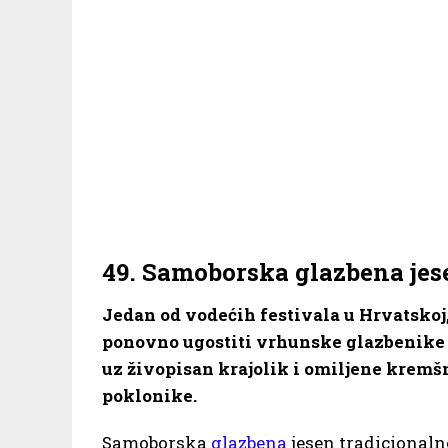
49. Samoborska glazbena jese
Jedan od vodećih festivala u Hrvatskoj
ponovno ugostiti vrhunske glazbenike i
uz živopisan krajolik i omiljene kremšn
poklonike.
Samoborska
glazbena
jesen tradicionaln