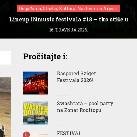
Događanja, Glazba, Kultura, Naslovnica, Vijesti
Lineup INmusic festivala #18 — tko stiže u
Zagreb?
16. TRAVNJA 2026.
Pročitajte i:
Raspored Sziget
Festivala 2026!
Swashtara – pool party
na Zonar Rooftopu
FESTIVAL