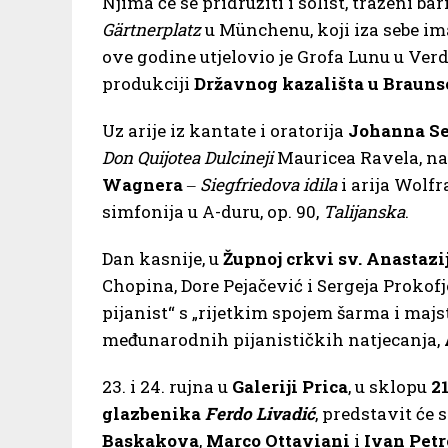
Njima će se pridružiti i solist, traženi ba
Gärtnerplatz
u Münchenu, koji iza sebe im
ove godine utjelovio je Grofa Lunu u Verd
produkciji
Državnog kazališta u Braun
Uz arije iz kantate i oratorija
Johanna Se
Don Quijotea Dulcineji
Mauricea Ravela, na 
Wagnera
‒
Siegfriedova idila
i arija Wolf
simfonija u A-duru, op. 90,
Talijanska
.
Dan kasnije, u
Župnoj crkvi sv. Anastazi
Chopina, Dore Pejačević i Sergeja Prokofj
pijanist“ s „rijetkim spojem šarma i majs
međunarodnih pijanističkih natjecanja,
23. i 24. rujna u
Galeriji Prica
, u sklopu
2
glazbenika
Ferdo Livadić
, predstavit će 
Baskakova
,
Marco Ottaviani
i
Ivan Petr