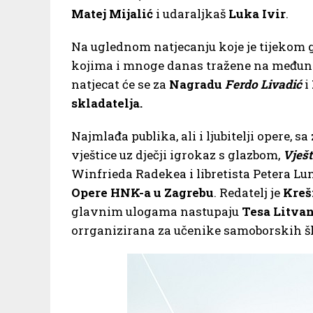
Matej Mijalić
i udaraljkaš
Luka Ivir
.
Na uglednom natjecanju koje je tijekom 
kojima i mnoge danas tražene na međuna
natjecat će se za
Nagradu
Ferdo
Livadić
i
skladatelja.
Najmlađa publika, ali i ljubitelji opere,
vještice uz dječji igrokaz s glazbom,
Vješt
Winfrieda Radekea i libretista Petera Lun
Opere HNK-a u Zagrebu
. Redatelj je
Kreš
glavnim ulogama nastupaju
Tesa Litva
orrganizirana za učenike samoborskih šk