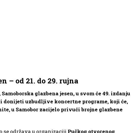
n – od 21. do 29. rujna
, Samoborska glazbena jesen, u svom će 49. izdanju
 donijeti uzbudljive koncertne programe, koji će,
ite, u Samobor zacijelo privući brojne glazbene
o se održava u organizaciji
Pučkog otvorenog