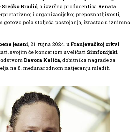
e
Srećko Bradić
, a izvršna producentica
Renata
erpretativnoj i organizacijskoj prepoznatljivosti,
kom gotovo pola stoljeća postojanja, izrastao u iznimno
bene jeseni
, 21. rujna 2024. u
Franjevačkoj
crkvi
 sati, svojim će koncertom uveličati
Simfonijski
vodstvom
Davora Kelića
, dobitnika nagrade za
atelja na 8. međunarodnom natjecanju mladih