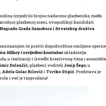
godina iznjedrilo brojne nadarene glazbenike, među
rodnoj glazbenoj sceni, ovogodišnji kandidati
Nagradu Grada Samobora i Hrvatskog društva
 sa zanimanjem će pratiti dogodovštine omiljene operne
ica Hillary i uvrijeđeni kontrabas
skladatelja
da, u realizaciji i izvedbi kreativnog tima i ansambla
imir Dolenčić
, glazbeni voditelj
Josip Šego
, u
n
,
Adela Golac Rilović
i
Tvrtko Stipić.
Predstava je
ola i već je rasprodana!