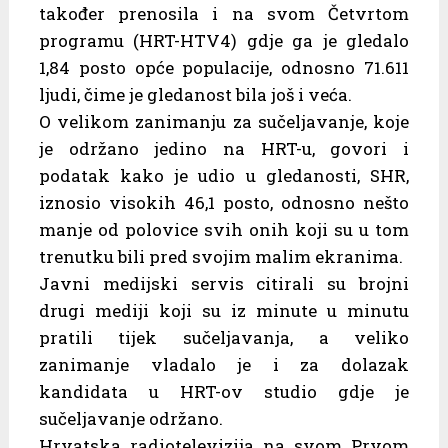
također prenosila i na svom Četvrtom
programu (HRT-HTV4) gdje ga je gledalo
1,84 posto opće populacije, odnosno 71.611
ljudi, čime je gledanost bila još i veća.
O velikom zanimanju za sučeljavanje, koje
je održano jedino na HRT-u, govori i
podatak kako je udio u gledanosti, SHR,
iznosio visokih 46,1 posto, odnosno nešto
manje od polovice svih onih koji su u tom
trenutku bili pred svojim malim ekranima.
Javni medijski servis citirali su brojni
drugi mediji koji su iz minute u minutu
pratili tijek sučeljavanja, a veliko
zanimanje vladalo je i za dolazak
kandidata u HRT-ov studio gdje je
sučeljavanje održano.
Hrvatska radiotelevizija na svom Prvom