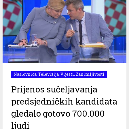
Naslovnica
,
Televizija
,
Vijesti
,
Zanimljivosti
Prijenos sučeljavanja
predsjedničkih kandidata
gledalo gotovo 700.000
ljudi