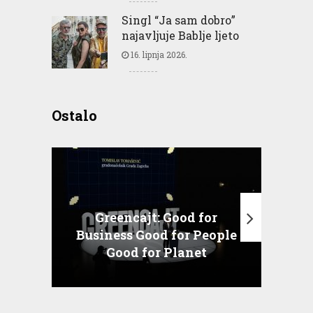
Singl “Ja sam dobro”
najavljuje Bablje ljeto
16. lipnja 2026.
Ostalo
Greencajt: Good for
Business Good for People
T
Good for Planet