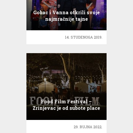
Gobac i Vanna otkrili svoje
najmračnije tajne
14. STUDENOGA 2019.
Food Film Festival –
Zrinjevac je od subote place
to be
29. RUJNA 2022.