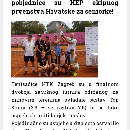
pobjednice su HEP ekipnog
prvenstva Hrvatske za seniorke!
Tenisačice HTK Zagreb su u finalnom
dvoboju završnog turnira održanog na
njihovim terenima svladale sastav Top
Spina (3:3 – set-razlika 7:6) te su tako
uspjele obraniti lanjski naslov.
Pojedinačne su uspjehe u dva seta ostvarile