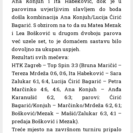
Ana Konjuh i Ita Habeković, dok je u
parovima uvjerljivim slavljem do boda
došla kombinacija Ana Konjuh/Lucija Ćirić
Bagarić. S obzirom na to da su Matea Mezak
i Lea Bošković u drugom dvoboju parova
već uzele set, to je domaćem sastavu bilo
dovoljno za ukupan uspjeh.
Rezultati svih mečeva:
HTK Zagreb – Top Spin 3:3 (Bruna Maričić –
Tereza Mrdeža 0:6, 0:6, Ita Habeković – Sara
Zalukar 6:1, 6:4, Lucija Ćirić Bagarić – Petra
Marčinko 4:6, 4:6, Ana Konjuh – Anđa
Karanušić 6:2, 6:3; parovi: Ćirić
Bagarić/Konjuh – Marčinko/Mrdeža 6:2, 6:1;
Bošković/Mezak – Mašić/Zalukar 6:3, 4:1 –
predaja Bošković i Mezak).
Treće mjesto na završnom turniru pripalo