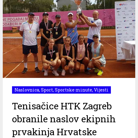
Naslovnica
,
Sport
,
Sportske minute
,
Vijesti
Tenisačice HTK Zagreb
obranile naslov ekipnih
prvakinja Hrvatske