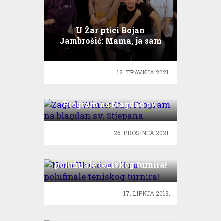
U Žar ptici Bojan
Jambrošić: Mama, ja sam
pozelenio!
12. TRAVNJA 2021.
Zagreb Winter Cup:
Program na blagdan sv.
Stjepana
26. PROSINCA 2021.
Neda Ukraden ušla u
polufinale teniskog turnira!
17. LIPNJA 2013.
Sve sezone serije Prijatelji