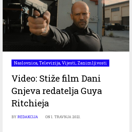
Naslovnica
,
Televizija
,
Vijesti
,
Zanimljivosti
Video: Stiže film Dani
Gnjeva redatelja Guya
Ritchieja
BY
REDAKCIJA
ON
1. TRAVNJA 2021.