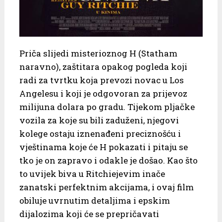
Priča slijedi misterioznog H (Statham
naravno), zaštitara opakog pogleda koji
radi za tvrtku koja prevozi novac u Los
Angelesu i koji je odgovoran za prijevoz
milijuna dolara po gradu. Tijekom pljačke
vozila za koje su bili zaduženi, njegovi
kolege ostaju iznenađeni preciznošću i
vještinama koje će H pokazati i pitaju se
tko je on zapravo i odakle je došao. Kao što
to uvijek biva u Ritchiejevim inače
zanatski perfektnim akcijama, i ovaj film
obiluje uvrnutim detaljima i epskim
dijalozima koji će se prepričavati