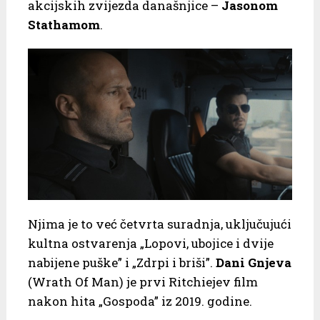
akcijskih zvijezda današnjice –
Jasonom
Stathamom
.
Njima je to već četvrta suradnja, uključujući
kultna ostvarenja „Lopovi, ubojice i dvije
nabijene puške” i „Zdrpi i briši”.
Dani Gnjeva
(Wrath Of Man) je prvi Ritchiejev film
nakon hita „Gospoda” iz 2019. godine.