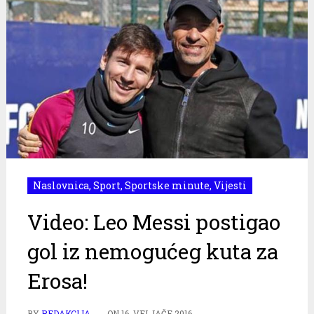
Naslovnica
,
Sport
,
Sportske minute
,
Vijesti
Video: Leo Messi postigao
gol iz nemogućeg kuta za
Erosa!
BY
REDAKCIJA
ON
16. VELJAČE 2016.