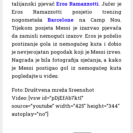
talijanski pjevač
Eros Ramazzotti
. Jučer je
Eros Ramazzotti posjetio trening
nogometaša
Barcelone
na Camp Nou.
Tijekom posjeta Messi je izazvao pjevača
da zamisli nemogući izazov. Eros je poželio
postizanje gola iz nemogućeg kuta i dobio
je nevjerojatan pogodak koji je Messi izveo.
Nagrada je bila fotografija sjećanja, a kako
je Messi postigao gol iz nemogućeg kuta
pogledajte u videu:
Foto: Društvena mreža Sreenshot
Video: [vsw id=”pDjEfAb7ktI”
source=”youtube” width=”425″ height=”344″
autoplay=”no”]