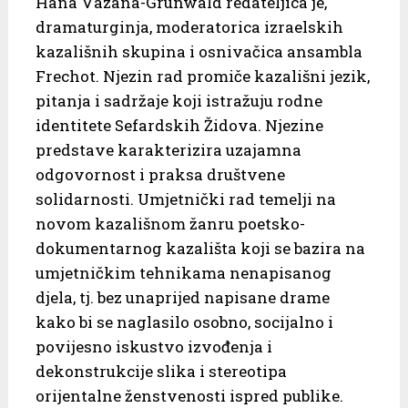
Hana Vazana-Grunwald redateljica je,
dramaturginja, moderatorica izraelskih
kazališnih skupina i osnivačica ansambla
Frechot. Njezin rad promiče kazališni jezik,
pitanja i sadržaje koji istražuju rodne
identitete Sefardskih Židova. Njezine
predstave karakterizira uzajamna
odgovornost i praksa društvene
solidarnosti. Umjetnički rad temelji na
novom kazališnom žanru poetsko-
dokumentarnog kazališta koji se bazira na
umjetničkim tehnikama nenapisanog
djela, tj. bez unaprijed napisane drame
kako bi se naglasilo osobno, socijalno i
povijesno iskustvo izvođenja i
dekonstrukcije slika i stereotipa
orijentalne ženstvenosti ispred publike.