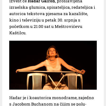
izvest će
Hadar Galron
, proslavljena
izraelska glumica, spisateljica, redateljica i
autorica tekstova pjesama za kazalište,
kino i televiziju u petak 30. srpnja s
početkom u 21.00 sat u Meštrovićevu
Kaštilcu.
Hadar je i koautorica monodrame, zajedno
s Jacobom Buchanom na čijim se polu-