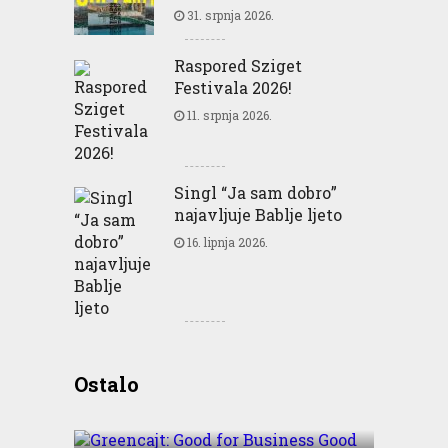
31. srpnja 2026.
Raspored Sziget
Festivala 2026!
11. srpnja 2026.
Singl “Ja sam dobro”
najavljuje Bablje ljeto
16. lipnja 2026.
Greencajt: Good for
Ostalo
Business Good for People
Good for Planet