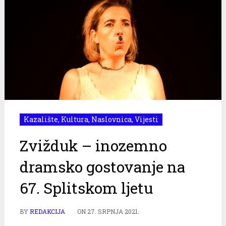
Kazalište
,
Kultura
,
Naslovnica
,
Vijesti
Zvižduk – inozemno
dramsko gostovanje na
67. Splitskom ljetu
BY
REDAKCIJA
ON
27. SRPNJA 2021.