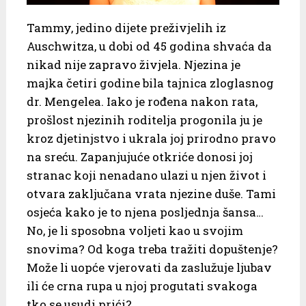
Tammy, jedino dijete preživjelih iz
Auschwitza, u dobi od 45 godina shvaća da
nikad nije zapravo živjela. Njezina je
majka četiri godine bila tajnica zloglasnog
dr. Mengelea. Iako je rođena nakon rata,
prošlost njezinih roditelja progonila ju je
kroz djetinjstvo i ukrala joj prirodno pravo
na sreću. Zapanjujuće otkriće donosi joj
stranac koji nenadano ulazi u njen život i
otvara zaključana vrata njezine duše. Tami
osjeća kako je to njena posljednja šansa…
No, je li sposobna voljeti kao u svojim
snovima? Od koga treba tražiti dopuštenje?
Može li uopće vjerovati da zaslužuje ljubav
ili će crna rupa u njoj progutati svakoga
tko se usudi prići?