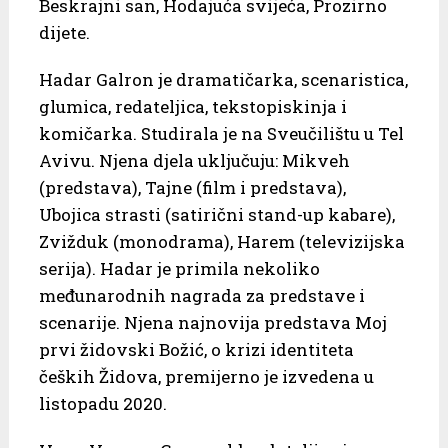
Beskrajni san, Hodajuća svijeća, Prozirno
dijete.
Hadar Galron je dramatičarka, scenaristica,
glumica, redateljica, tekstopiskinja i
komičarka. Studirala je na Sveučilištu u Tel
Avivu. Njena djela uključuju: Mikveh
(predstava), Tajne (film i predstava),
Ubojica strasti (satirični stand-up kabare),
Zvižduk (monodrama), Harem (televizijska
serija). Hadar je primila nekoliko
međunarodnih nagrada za predstave i
scenarije. Njena najnovija predstava Moj
prvi židovski Božić, o krizi identiteta
čeških Židova, premijerno je izvedena u
listopadu 2020.