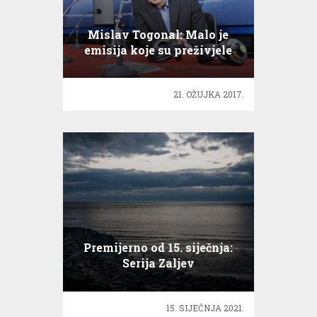
Mislav Togonal: Malo je
emisija koje su preživjele
test vremena
21. OŽUJKA 2017.
Premijerno od 15. siječnja:
Serija Zaljev
15. SIJEČNJA 2021.