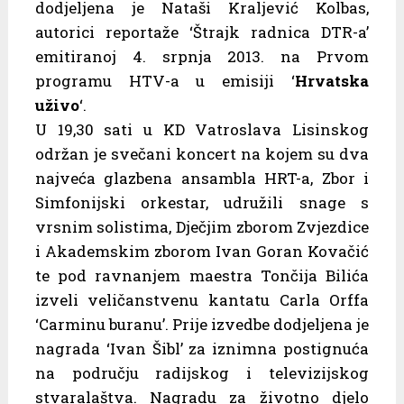
dodjeljena je Nataši Kraljević Kolbas,
autorici reportaže ‘Štrajk radnica DTR-a’
emitiranoj 4. srpnja 2013. na Prvom
programu HTV-a u emisiji ‘
Hrvatska
uživo
‘.
U 19,30 sati u KD Vatroslava Lisinskog
održan je svečani koncert na kojem su dva
najveća glazbena ansambla HRT-a, Zbor i
Simfonijski orkestar, udružili snage s
vrsnim solistima, Dječjim zborom Zvjezdice
i Akademskim zborom Ivan Goran Kovačić
te pod ravnanjem maestra Tončija Bilića
izveli veličanstvenu kantatu Carla Orffa
‘Carminu buranu’. Prije izvedbe dodjeljena je
nagrada ‘Ivan Šibl’ za iznimna postignuća
na području radijskog i televizijskog
stvaralaštva. Nagradu za životno djelo