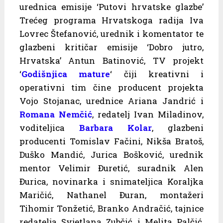
urednica emisije ‘Putovi hrvatske glazbe’
Trećeg programa Hrvatskoga radija Iva
Lovrec Štefanović, urednik i komentator te
glazbeni kritičar emisije ‘Dobro jutro,
Hrvatska’ Antun Batinović, TV projekt
‘
Godišnjica mature
‘ čiji kreativni i
operativni tim čine producent projekta
Vojo Stojanac, urednice Ariana Jandrić i
Romana Nemčić
, redatelj Ivan Miladinov,
voditeljica
Barbara Kolar
, glazbeni
producenti Tomislav Fačini, Nikša Bratoš,
Duško Mandić, Jurica Bošković, urednik
mentor Velimir Đuretić, suradnik Alen
Đurica, novinarka i snimateljica Koraljka
Maričić, Nathanel Đuran, montažeri
Tihomir Tonžetić, Branko Andračić, tajnice
redatelja Svjetlana Zubčić i Melita Palčić,