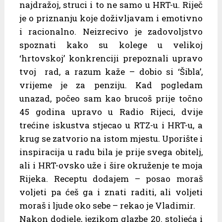
najdražoj, struci i to ne samo u HRT-u. Riječ
je o priznanju koje doživljavam i emotivno
i racionalno. Neizrecivo je zadovoljstvo
spoznati kako su kolege u velikoj
‘hrtovskoj’ konkrenciji prepoznali upravo
tvoj rad, a razum kaže – dobio si ‘Šibla’,
vrijeme je za penziju. Kad pogledam
unazad, počeo sam kao brucoš prije točno
45 godina upravo u Radio Rijeci, dvije
trećine iskustva stjecao u RTZ-u i HRT-u, a
krug se zatvorio na istom mjestu. Uporište i
inspiracija u radu bila je prije svega obitelj,
ali i HRT-ovsko uže i šire okruženje te moja
Rijeka. Receptu dodajem – posao moraš
voljeti pa ćeš ga i znati raditi, ali voljeti
moraš i ljude oko sebe – rekao je Vladimir.
Nakon dodjele, jezikom glazbe 20. stoljeća i