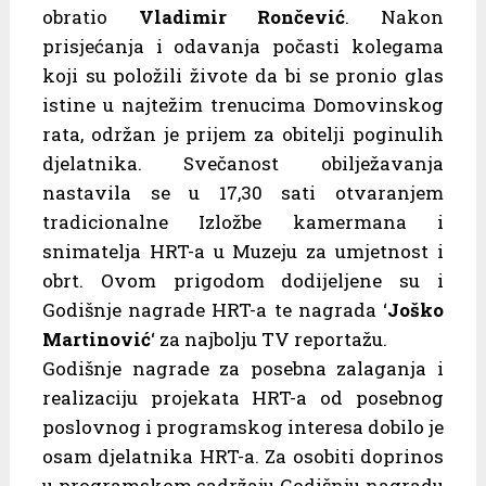
obratio
Vladimir Rončević
. Nakon
prisjećanja i odavanja počasti kolegama
koji su položili živote da bi se pronio glas
istine u najtežim trenucima Domovinskog
rata, održan je prijem za obitelji poginulih
djelatnika. Svečanost obilježavanja
nastavila se u 17,30 sati otvaranjem
tradicionalne Izložbe kamermana i
snimatelja HRT-a u Muzeju za umjetnost i
obrt. Ovom prigodom dodijeljene su i
Godišnje nagrade HRT-a te nagrada ‘
Joško
Martinović
‘ za najbolju TV reportažu.
Godišnje nagrade za posebna zalaganja i
realizaciju projekata HRT-a od posebnog
poslovnog i programskog interesa dobilo je
osam djelatnika HRT-a. Za osobiti doprinos
u programskom sadržaju Godišnju nagradu