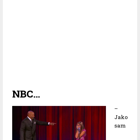
NBC…
–
Jako
sam