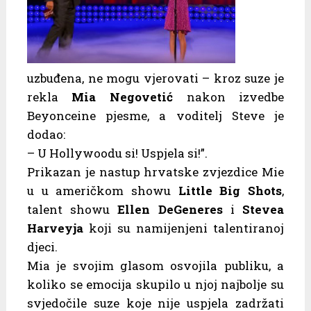
uzbuđena, ne mogu vjerovati – kroz suze je
rekla
Mia Negovetić
nakon izvedbe
Beyonceine pjesme, a voditelj Steve je
dodao:
– U Hollywoodu si! Uspjela si!”.
Prikazan je nastup hrvatske zvjezdice Mie
u u američkom showu
Little Big Shots
,
talent showu
Ellen DeGeneres
i
Stevea
Harveyja
koji su namijenjeni talentiranoj
djeci.
Mia je svojim glasom osvojila publiku, a
koliko se emocija skupilo u njoj najbolje su
svjedočile suze koje nije uspjela zadržati