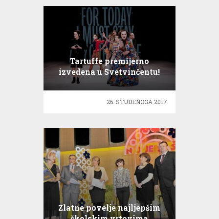
Tartuffe premijerno
izvedena u Svetvinčentu!
26. STUDENOGA 2017.
Zlatne povelje najljepšim
školskim vrtovima