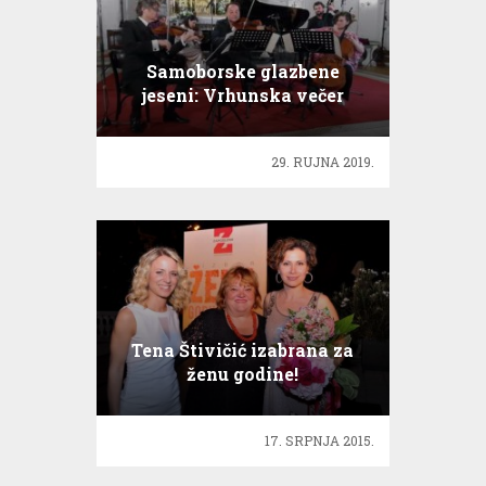
Samoborske glazbene
jeseni: Vrhunska večer
vrhunskih glazbenika
29. RUJNA 2019.
Tena Štivičić izabrana za
ženu godine!
17. SRPNJA 2015.