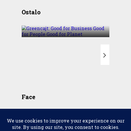
Greencajt: Good for
Ostalo
Business Good for People
Good for Planet
T
Face