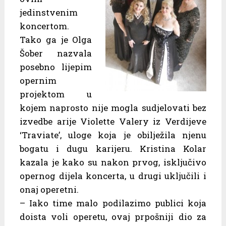
jedinstvenim
koncertom.
Tako ga je Olga
Šober nazvala
posebno lijepim
opernim
projektom u
kojem naprosto nije mogla sudjelovati bez
izvedbe arije Violette Valery iz Verdijeve
‘Traviate’, uloge koja je obilježila njenu
bogatu i dugu karijeru. Kristina Kolar
kazala je kako su nakon prvog, isključivo
opernog dijela koncerta, u drugi uključili i
onaj operetni.
– Iako time malo podilazimo publici koja
doista voli operetu, ovaj prpošniji dio za