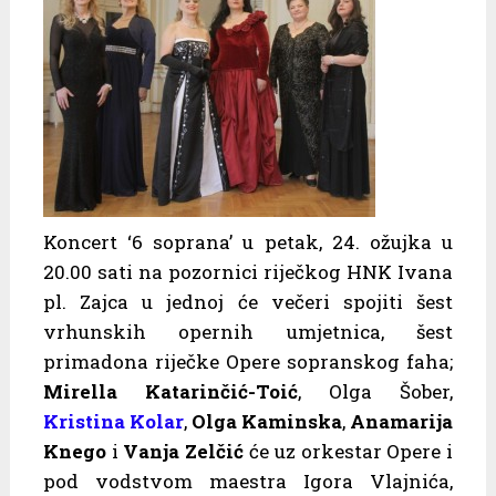
Koncert ‘6 soprana’ u petak, 24. ožujka u
20.00 sati na pozornici riječkog HNK Ivana
pl. Zajca u jednoj će večeri spojiti šest
vrhunskih opernih umjetnica, šest
primadona riječke Opere sopranskog faha;
Mirella Katarinčić-Toić
, Olga Šober,
Kristina Kolar
,
Olga Kaminska
,
Anamarija
Knego
i
Vanja Zelčić
će uz orkestar Opere i
pod vodstvom maestra Igora Vlajnića,