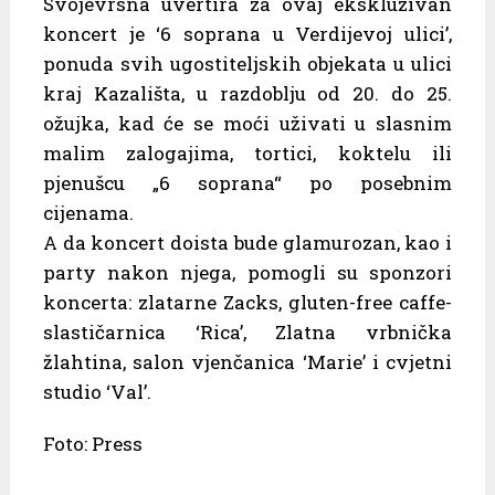
Svojevrsna uvertira za ovaj ekskluzivan
koncert je ‘6 soprana u Verdijevoj ulici’,
ponuda svih ugostiteljskih objekata u ulici
kraj Kazališta, u razdoblju od 20. do 25.
ožujka, kad će se moći uživati u slasnim
malim zalogajima, tortici, koktelu ili
pjenušcu „6 soprana“ po posebnim
cijenama.
A da koncert doista bude glamurozan, kao i
party nakon njega, pomogli su sponzori
koncerta: zlatarne Zacks, gluten-free caffe-
slastičarnica ‘Rica’, Zlatna vrbnička
žlahtina, salon vjenčanica ‘Marie’ i cvjetni
studio ‘Val’.
Foto: Press