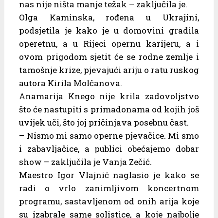
nas nije ništa manje težak – zaključila je.
Olga Kaminska, rođena u Ukrajini,
podsjetila je kako je u domovini gradila
operetnu, a u Rijeci opernu karijeru, a i
ovom prigodom sjetit će se rodne zemlje i
tamošnje krize, pjevajući ariju o ratu ruskog
autora Kirila Molčanova.
Anamarija Knego nije krila zadovoljstvo
što će nastupiti s primadonama od kojih još
uvijek uči, što joj pričinjava posebnu čast.
– Nismo mi samo operne pjevačice. Mi smo
i zabavljačice, a publici obećajemo dobar
show – zaključila je Vanja Zečić.
Maestro Igor Vlajnić naglasio je kako se
radi o vrlo zanimljivom koncertnom
programu, sastavljenom od onih arija koje
su izabrale same solistice, a koje najbolje