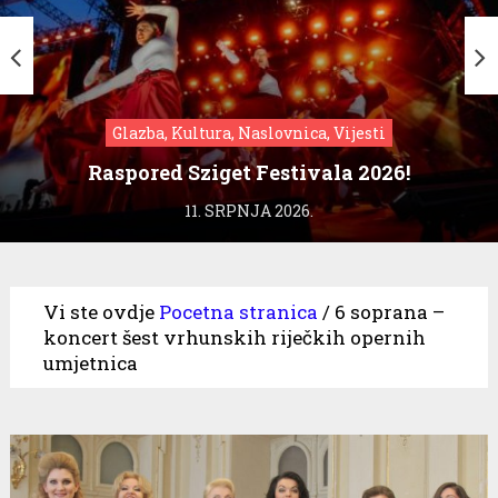
Glazba, Kultura, Naslovnica, Vijesti
Raspored Sziget Festivala 2026!
11. SRPNJA 2026.
Vi ste ovdje
Pocetna stranica
/
6 soprana –
koncert šest vrhunskih riječkih opernih
umjetnica