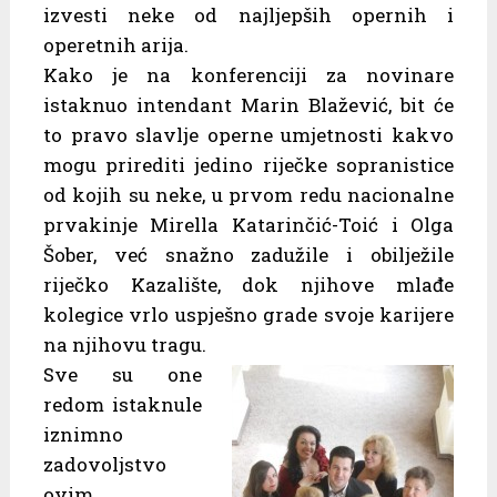
izvesti neke od najljepših opernih i
operetnih arija.
Kako je na konferenciji za novinare
istaknuo intendant Marin Blažević, bit će
to pravo slavlje operne umjetnosti kakvo
mogu prirediti jedino riječke sopranistice
od kojih su neke, u prvom redu nacionalne
prvakinje Mirella Katarinčić-Toić i Olga
Šober, već snažno zadužile i obilježile
riječko Kazalište, dok njihove mlađe
kolegice vrlo uspješno grade svoje karijere
na njihovu tragu.
Sve su one
redom istaknule
iznimno
zadovoljstvo
ovim