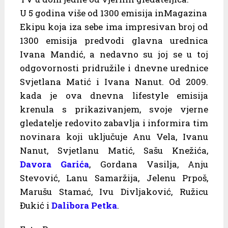
U 5 godina više od 1300 emisija inMagazina
Ekipu koja iza sebe ima impresivan broj od
1300 emisija predvodi glavna urednica
Ivana Mandić, a nedavno su joj se u toj
odgovornosti pridružile i dnevne urednice
Svjetlana Matić i Ivana Nanut. Od 2009.
kada je ova dnevna lifestyle emisija
krenula s prikazivanjem, svoje vjerne
gledatelje redovito zabavlja i informira tim
novinara koji uključuje Anu Vela, Ivanu
Nanut, Svjetlanu Matić, Sašu Knežića,
Davora Garića
, Gordana Vasilja, Anju
Stevović, Lanu Samaržija, Jelenu Prpoš,
Marušu Stamać, Ivu Divljaković, Ružicu
Đukić i
Dalibora Petka
.