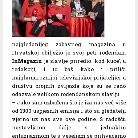
najgledanijeg zabavnog magazina u
Hrvatskoj obilježio je svoj peti rođendan.
InMagazin
je slavlje priredio ‘kod kuće’, u
redakciji, i to baš kako i priliči
najglamuroznijoj televizijskoj prijateljici u
društvu brojnih zvijezda koje su se rado
odazvale velikom rođendanskom slavlju.
– Jako sam uzbuđena što je iza nas već više
od 1300 uspješnih emisija i što su gledatelji
vjerno uz nas sve ove godine. S radošću
nastavljamo dalje s jednakim
entuzijazmom te s veseljem se prihvaćamo