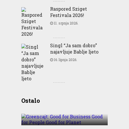
Raspored Sziget
Festivala 2026!
11. srpnja 2026.
Singl “Ja sam dobro”
najavljuje Bablje ljeto
16. lipnja 2026.
Greencajt: Good for
Ostalo
Business Good for People
Good for Planet