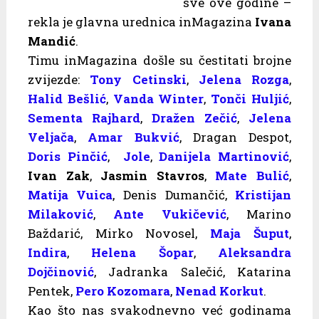
sve ove godine –
rekla je glavna urednica inMagazina
Ivana
Mandić
.
Timu inMagazina došle su čestitati brojne
zvijezde:
Tony Cetinski
,
Jelena Rozga
,
Halid Bešlić
,
Vanda Winter
,
Tonči Huljić
,
Sementa Rajhard
,
Dražen Zečić
,
Jelena
Veljača
,
Amar Bukvić
, Dragan Despot,
Doris Pinčić
,
Jole
,
Danijela Martinović
,
Ivan Zak
,
Jasmin Stavros
,
Mate Bulić
,
Matija Vuica
, Denis Dumančić,
Kristijan
Milaković
,
Ante Vukičević
, Marino
Baždarić, Mirko Novosel,
Maja Šuput
,
Indira
,
Helena Šopar
,
Aleksandra
Dojčinović
, Jadranka Salečić, Katarina
Pentek,
Pero Kozomara
,
Nenad Korkut
.
Kao što nas svakodnevno već godinama