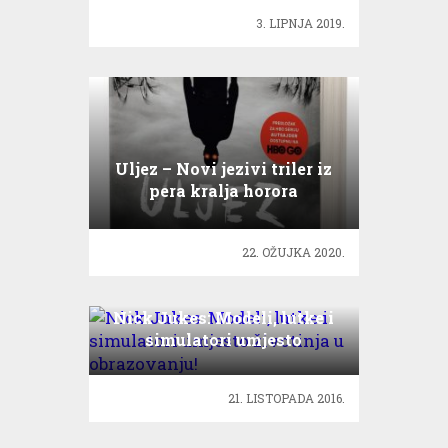
3. LIPNJA 2019.
Uljez – Novi jezivi triler iz
pera kralja horora
Stephena Kinga
22. OŽUJKA 2020.
Nick Jukes: Modeli, lutke i
simulatori umjesto
životinja u obrazovanju!
21. LISTOPADA 2016.
UNIFEST 2025: Festival