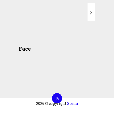
T
Face
2026 © copyright
Scena