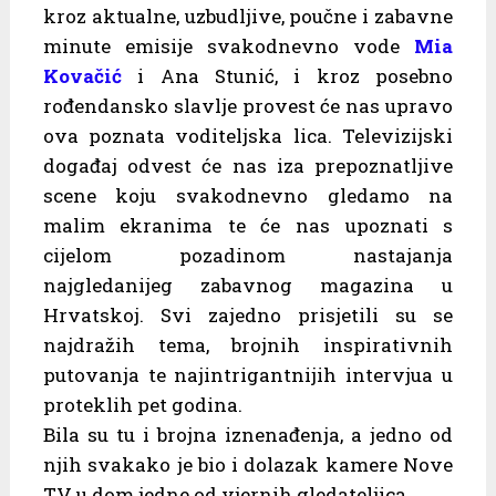
kroz aktualne, uzbudljive, poučne i zabavne
minute emisije svakodnevno vode
Mia
Kovačić
i Ana Stunić, i kroz posebno
rođendansko slavlje provest će nas upravo
ova poznata voditeljska lica. Televizijski
događaj odvest će nas iza prepoznatljive
scene koju svakodnevno gledamo na
malim ekranima te će nas upoznati s
cijelom pozadinom nastajanja
najgledanijeg zabavnog magazina u
Hrvatskoj. Svi zajedno prisjetili su se
najdražih tema, brojnih inspirativnih
putovanja te najintrigantnijih intervjua u
proteklih pet godina.
Bila su tu i brojna iznenađenja, a jedno od
njih svakako je bio i dolazak kamere Nove
TV u dom jedne od vjernih gledateljica.