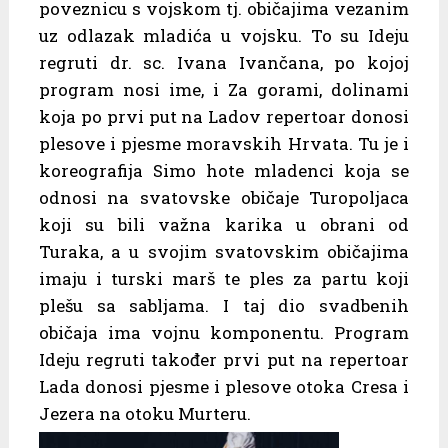
poveznicu s vojskom tj. običajima vezanim
uz odlazak mladića u vojsku. To su Ideju
regruti dr. sc. Ivana Ivančana, po kojoj
program nosi ime, i Za gorami, dolinami
koja po prvi put na Ladov repertoar donosi
plesove i pjesme moravskih Hrvata. Tu je i
koreografija Simo hote mladenci koja se
odnosi na svatovske običaje Turopoljaca
koji su bili važna karika u obrani od
Turaka, a u svojim svatovskim običajima
imaju i turski marš te ples za partu koji
plešu sa sabljama. I taj dio svadbenih
običaja ima vojnu komponentu. Program
Ideju regruti također prvi put na repertoar
Lada donosi pjesme i plesove otoka Cresa i
Jezera na otoku Murteru.