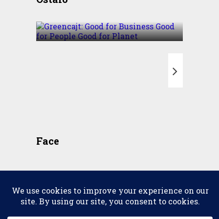
Business Good for People
Good for Planet
T
Face