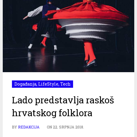
Događanja
,
LifeStyle
,
Tech
Lado predstavlja raskoš
hrvatskog folklora
BY
REDAKCIJA
ON
22. SRPNJA 2018.