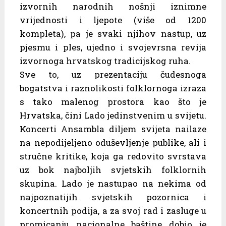
izvornih narodnih nošnji iznimne
vrijednosti i ljepote (više od 1200
kompleta), pa je svaki njihov nastup, uz
pjesmu i ples, ujedno i svojevrsna revija
izvornoga hrvatskog tradicijskog ruha.
Sve to, uz prezentaciju čudesnoga
bogatstva i raznolikosti folklornoga izraza
s tako malenog prostora kao što je
Hrvatska, čini Lado jedinstvenim u svijetu.
Koncerti Ansambla diljem svijeta nailaze
na nepodijeljeno oduševljenje publike, ali i
stručne kritike, koja ga redovito svrstava
uz bok najboljih svjetskih folklornih
skupina. Lado je nastupao na nekima od
najpoznatijih svjetskih pozornica i
koncertnih podija, a za svoj rad i zasluge u
promicanju nacionalne baštine dobio je