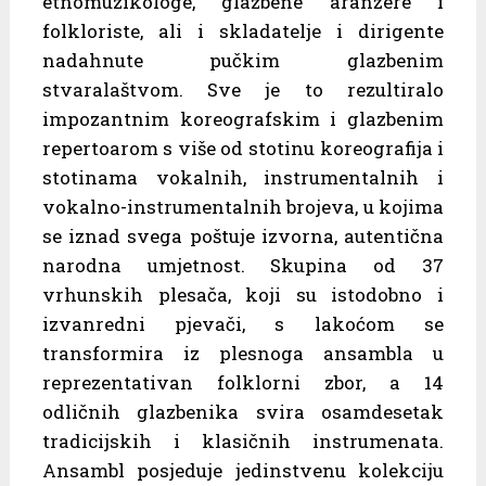
etnomuzikologe, glazbene aranžere i
folkloriste, ali i skladatelje i dirigente
nadahnute pučkim glazbenim
stvaralaštvom. Sve je to rezultiralo
impozantnim koreografskim i glazbenim
repertoarom s više od stotinu koreografija i
stotinama vokalnih, instrumentalnih i
vokalno-instrumentalnih brojeva, u kojima
se iznad svega poštuje izvorna, autentična
narodna umjetnost. Skupina od 37
vrhunskih plesača, koji su istodobno i
izvanredni pjevači, s lakoćom se
transformira iz plesnoga ansambla u
reprezentativan folklorni zbor, a 14
odličnih glazbenika svira osamdesetak
tradicijskih i klasičnih instrumenata.
Ansambl posjeduje jedinstvenu kolekciju