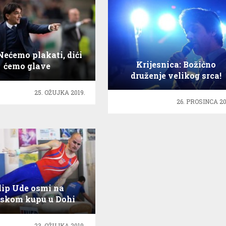
 Nećemo plakati, dići
Krijesnica: Božićno
ćemo glave
druženje velikog srca!
25. OŽUJKA 2019.
26. PROSINCA 20
lip Ude osmi na
tskom kupu u Dohi
23. OŽUJKA 2019.