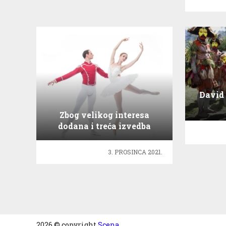
David
Zbog velikog interesa
dodana i treća izvedba
baleta Orašar!
3. PROSINCA 2021.
2026 © copyright
Scena