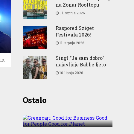
na Zonar Rooftopu
31. srpnja 2026.
Raspored Sziget
Festivala 2026!
11. srpnja 2026.
Singl “Ja sam dobro”
13.
najavljuje Bablje ljeto
16. lipnja 2026.
Greencajt: Good for
Ostalo
Business Good for People
Good for Planet