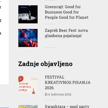
.
r
Greencajt: Good for
Business Good for
People Good for Planet
g
Zagreb Beer Fest: nova
a
glazbena pojačanja!
Zadnje objavljeno
FESTIVAL
KREATIVNOG PISANJA
2026.
4. kolovoza 2026.
Swashtara – pool party