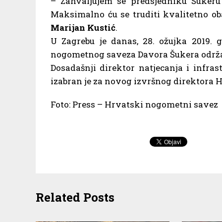
– Zahvaljujem se predsjedniku Šukeru
Maksimalno ću se truditi kvalitetno oba
Marijan Kustić
.
U Zagrebu je danas, 28. ožujka 2019.
nogometnog saveza Davora Šukera održa
Dosadašnji direktor natjecanja i infra
izabran je za novog izvršnog direktora
Foto: Press – Hrvatski nogometni savez
Related Posts