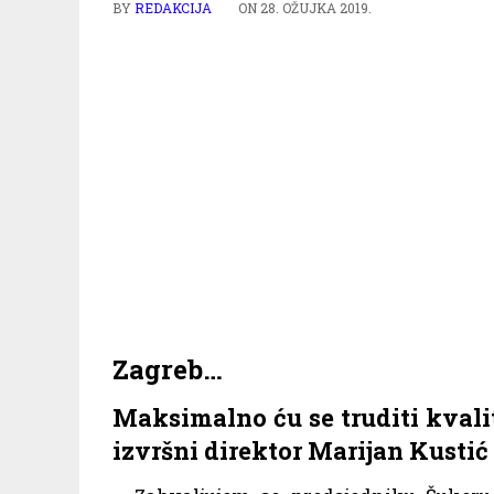
BY
REDAKCIJA
ON
28. OŽUJKA 2019.
Zagreb…
Maksimalno ću se truditi kvalit
izvršni direktor Marijan Kustić