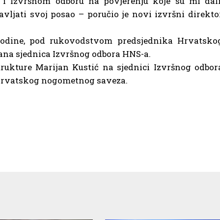
 i Izvršnom odboru na povjerenju koje su mi dali
vljati svoj posao – poručio je novi izvršni direkto
 godine, pod rukovodstvom predsjednika Hrvatsko
na sjednica Izvršnog odbora HNS-a.
strukture Marijan Kustić na sjednici Izvršnog odbor
 Hrvatskog nogometnog saveza.