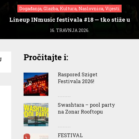
Događanja, Glazba, Kultura, Naslovnica, Vijesti
Lineup INmusic festivala #18 — tko stiže u
Zagreb?
16. TRAVNJA 2026.
Pročitajte i:
g
Raspored Sziget
Festivala 2026!
Swashtara – pool party
na Zonar Rooftopu
FESTIVAL