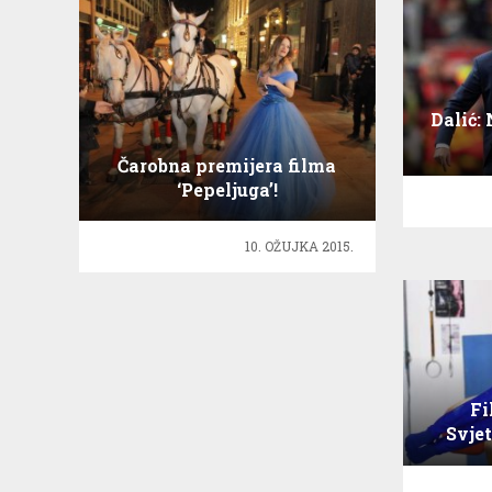
Dalić:
Čarobna premijera filma
‘Pepeljuga’!
10. OŽUJKA 2015.
Fi
Svje