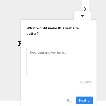
T
What would make this website
better?
Face
0 / 400
Skip
Next