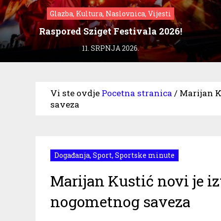
Glazba, Kultura, Naslovnica, Vijesti
Raspored Sziget Festivala 2026!
11. SRPNJA 2026.
Vi ste ovdje
Pocetna stranica
/
Marijan K
saveza
Događanja
,
Sport
,
Sportske minute
Marijan Kustić novi je i
nogometnog saveza