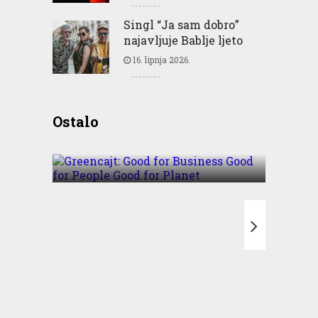
Singl “Ja sam dobro”
najavljuje Bablje ljeto
16. lipnja 2026.
Greencajt: Good for
Ostalo
Business Good for People
Good for Planet
T