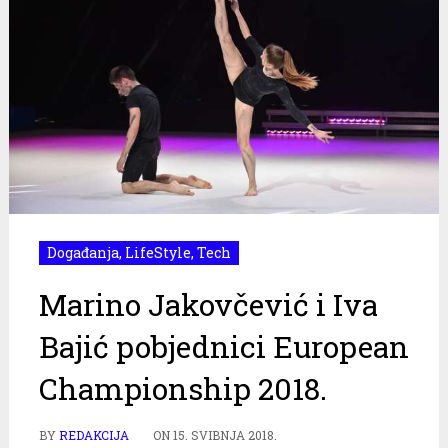
Događanja
,
LifeStyle
,
Tech
Marino Jakovčević i Iva
Bajić pobjednici European
Championship 2018.
BY
REDAKCIJA
ON
15. SVIBNJA 2018.