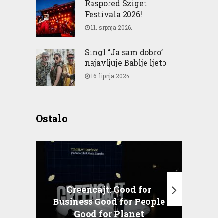
Raspored Sziget
Festivala 2026!
11. srpnja 2026.
Singl “Ja sam dobro”
najavljuje Bablje ljeto
16. lipnja 2026.
Ostalo
Greencajt: Good for
Business Good for People
T
Good for Planet