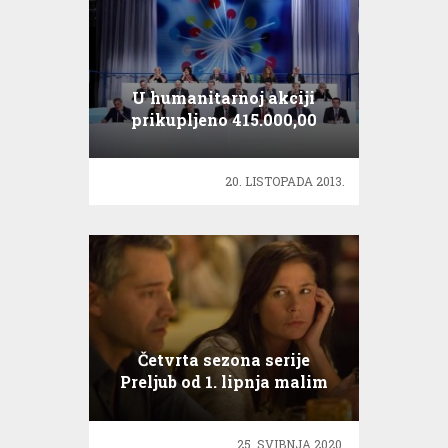
U humanitarnoj akciji
prikupljeno 415.000,00
kuna
20. LISTOPADA 2013.
Četvrta sezona serije
Preljub od 1. lipnja malim
ekranima
25. SVIBNJA 2020.