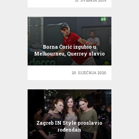
31. SVIBNJA 2019.
Borna Ćorić izgubio u
Melbourneu, Querrey slavio
u tri seta
20. SIJEČNJA 2020.
Zagreb IN Style proslavio
rođendan