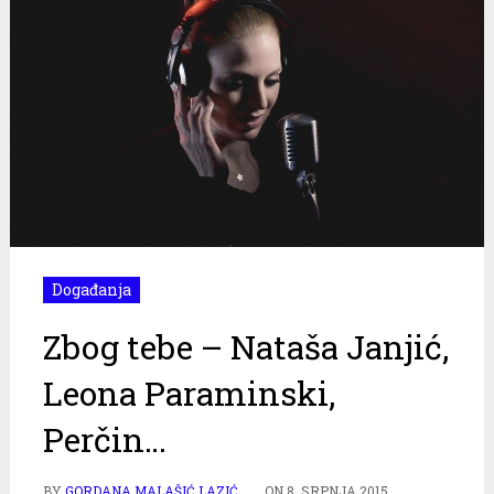
Događanja
Zbog tebe – Nataša Janjić,
Leona Paraminski,
Perčin…
BY
GORDANA MALAŠIĆ LAZIĆ
ON
8. SRPNJA 2015.