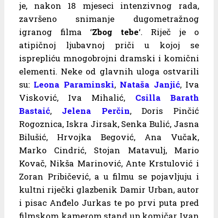
je, nakon 18 mjeseci intenzivnog rada,
završeno snimanje dugometražnog
igranog filma ‘
Zbog tebe
‘. Riječ je o
atipičnoj ljubavnoj priči u kojoj se
isprepliću mnogobrojni dramski i komični
elementi. Neke od glavnih uloga ostvarili
su:
Leona Paraminski
,
Nataša Janjić
, Iva
Visković, Iva Mihalić,
Csilla Barath
Bastaić
,
Jelena Perčin
, Doris Pinčić
Rogoznica, Iskra Jirsak, Senka Bulić, Jasna
Bilušić, Hrvojka Begović, Ana Vučak,
Marko Cindrić, Stojan Matavulj, Mario
Kovač, Nikša Marinović, Ante Krstulović i
Zoran Pribičević, a u filmu se pojavljuju i
kultni riječki glazbenik Damir Urban, autor
i pisac Anđelo Jurkas te po prvi puta pred
filmskom kamerom stand up komičar Ivan