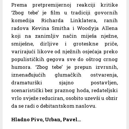
Prema pretpremijernoj reakciji kritike
‘Zbog tebe’ je film u tradiciji govornih
komedija Richarda Linklatera, ranih
radova Kevina Smitha i Woodyja Allena
koji na zanimljiv način miješa nježne,
smiješne, dirljive i groteskne priče,
varirajući likove od nježnih osjećaja preko
populističkih gegova sve do oštrog crnog
humora. ‘Zbog tebe’ je prepun izvrsnih,
iznenađujućih glumačkih ostvarenja,
dramaturški sjajno postavljen,
scenaristički bez praznog hoda, redateljski
vrlo svježe reduciran, osobito uzevši u obzir
da se radi o debitantskom naslovu.
Hladno Pivo, Urban, Pavel…