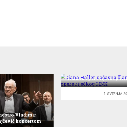
Diana Haller počasna
članica opere riječkog H
1. SVIBNJA 20
estro Vladimir
jčević koncertom