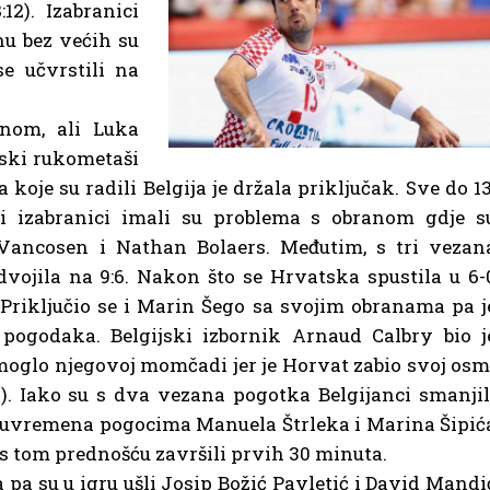
:12). Izabranici
u bez većih su
e učvrstili na
anom, ali Luka
tski rukometaši
a koje su radili Belgija je držala priključak. Sve do 13
vi izabranici imali su problema s obranom gdje s
 Vancosen i Nathan Bolaers. Međutim, s tri vezan
ojila na 9:6. Nakon što se Hrvatska spustila u 6-
. Priključio se i Marin Šego sa svojim obranama pa j
pogodaka. Belgijski izbornik Arnaud Calbry bio j
pomoglo njegovoj momčadi jer je Horvat zabio svoj osm
. Iako su s dva vezana pogotka Belgijanci smanjil
poluvremena pogocima Manuela Štrleka i Marina Šipić
 s tom prednošću završili prvih 30 minuta.
 pa su u igru ušli Josip Božić Pavletić i David Mandi