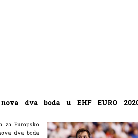
do nova dva boda u EHF EURO 202
ja za Europsko
 nova dva boda