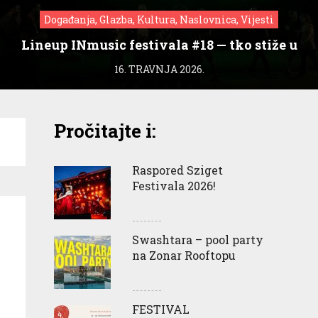
Događanja, Glazba, Kultura, Naslovnica, Vijesti
Lineup INmusic festivala #18 — tko stiže u
Zagreb?
16. TRAVNJA 2026.
Pročitajte i:
a
Raspored Sziget
Festivala 2026!
Swashtara – pool party
na Zonar Rooftopu
FESTIVAL