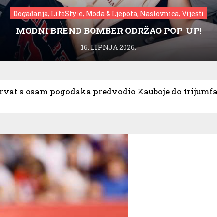
Događanja, LifeStyle, Moda & Ljepota, Naslovnica, Vijesti
MODNI BREND BOMBER ODRŽAO POP-UP!
16. LIPNJA 2026.
rvat s osam pogodaka predvodio Kauboje do trijumf