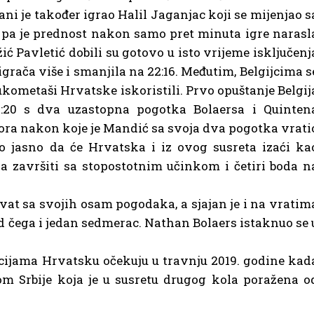
brani je također igrao Halil Jaganjac koji se mijenjao s
o pa je prednost nakon samo pret minuta igre narasl
ić Pavletić dobili su gotovo u isto vrijeme isključenj
 igrača više i smanjila na 22:16. Međutim, Belgijcima s
 rukometaši Hrvatske iskoristili. Prvo opuštanje Belgij
5:20 s dva uzastopna pogotka Bolaersa i Quinten
ra nakon koje je Mandić sa svoja dva pogotka vrati
lo jasno da će Hrvatska i iz ovog susreta izaći ka
ja završiti sa stopostotnim učinkom i četiri boda n
vat sa svojih osam pogodaka, a sjajan je i na vratim
od čega i jedan sedmerac. Nathan Bolaers istaknuo se 
cijama Hrvatsku očekuju u travnju 2019. godine kad
jom Srbije koja je u susretu drugog kola poražena o