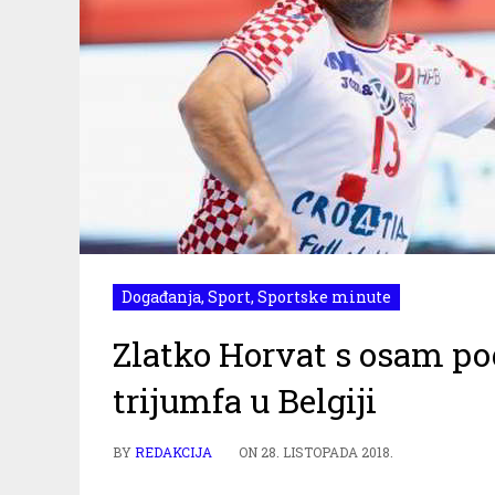
Događanja
,
Sport
,
Sportske minute
Zlatko Horvat s osam p
trijumfa u Belgiji
BY
REDAKCIJA
ON
28. LISTOPADA 2018.