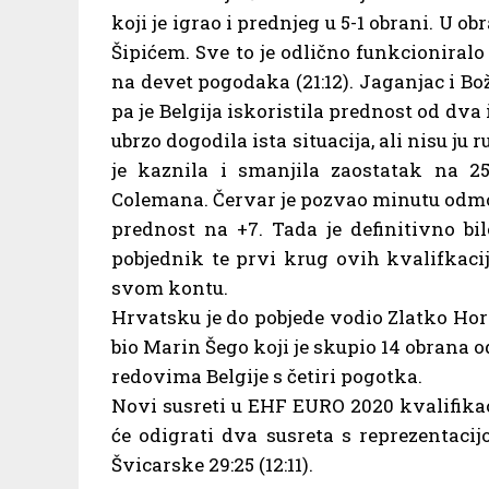
koji je igrao i prednjeg u 5-1 obrani. U o
Šipićem. Sve to je odlično funkcioniral
na devet pogodaka (21:12). Jaganjac i Bož
pa je Belgija iskoristila prednost od dva
ubrzo dogodila ista situacija, ali nisu ju
je kaznila i smanjila zaostatak na 2
Colemana. Červar je pozvao minutu odmo
prednost na +7. Tada je definitivno bi
pobjednik te prvi krug ovih kvalifkaci
svom kontu.
Hrvatsku je do pobjede vodio Zlatko Hor
bio Marin Šego koji je skupio 14 obrana 
redovima Belgije s četiri pogotka.
Novi susreti u EHF EURO 2020 kvalifika
će odigrati dva susreta s reprezentaci
Švicarske 29:25 (12:11).