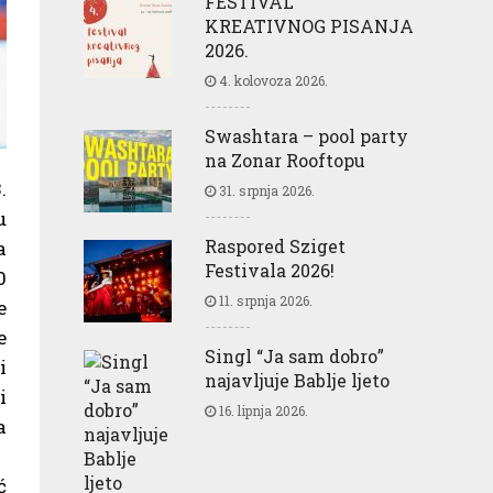
FESTIVAL
KREATIVNOG PISANJA
2026.
4. kolovoza 2026.
Swashtara – pool party
na Zonar Rooftopu
.
31. srpnja 2026.
u
Raspored Sziget
a
Festivala 2026!
0
11. srpnja 2026.
e
e
Singl “Ja sam dobro”
i
najavljuje Bablje ljeto
i
16. lipnja 2026.
a
ć