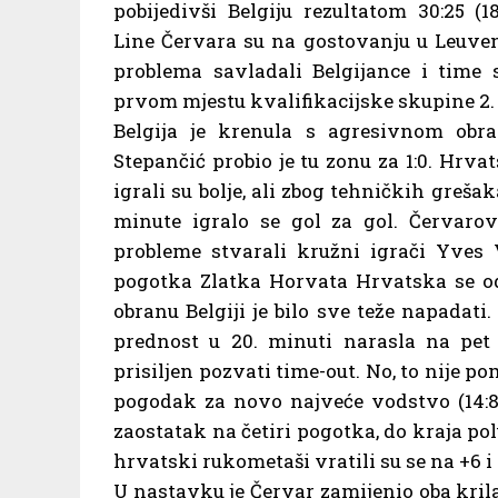
pobijedivši Belgiju rezultatom 30:25 (18
Line Červara su na gostovanju u Leuven
problema savladali Belgijance i time s
prvom mjestu kvalifikacijske skupine 2.
Belgija je krenula s agresivnom obr
Stepančić probio je tu zonu za 1:0. Hrva
igrali su bolje, ali zbog tehničkih grešak
minute igralo se gol za gol. Červaro
probleme stvarali kružni igrači Yves
pogotka Zlatka Horvata Hrvatska se odv
obranu Belgiji je bilo sve teže napadati
prednost u 20. minuti narasla na pet 
prisiljen pozvati time-out. No, to nije 
pogodak za novo najveće vodstvo (14:8)
zaostatak na četiri pogotka, do kraja 
hrvatski rukometaši vratili su se na +6 i
U nastavku je Červar zamijenio oba krila