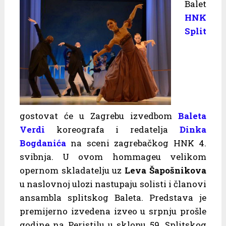
Balet
HNK
Split
gostovat će u Zagrebu izvedbom
Baleta
Verdi
koreografa i redatelja
Dinka
Bogdanića
na sceni zagrebačkog HNK 4.
svibnja. U ovom hommageu velikom
opernom skladatelju uz
Leva Šapošnikova
u naslovnoj ulozi nastupaju solisti i članovi
ansambla splitskog Baleta. Predstava je
premijerno izvedena izveo u srpnju prošle
godine na Peristilu u sklopu 59. Splitskog