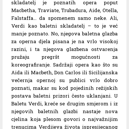
skladatelj je poznatih opera poput
Macbetha, Traviate, Trubadura, Aide, Otella,
Falstaffa… da spomenem samo neke. Ali,
Verdi kao baletni skladatelj – to je već
manje poznato. No, njegova baletna glazba
za operna djela pisana je na vrlo visokoj
razini, i ta njegova glazbena ostvarenja
pružaju pregršt mogućnosti za
koreografiranje. Sadržaji opera kao što su
Aida ili Macbeth, Don Carlos ili Sicilijanska
večernja opernoj su publici vrlo dobro
poznati, makar su kod pojedinih režijskih
postava baletni prizori često uklanjani. U
Baletu Verdi, kreće se drugim smjerom i iz
njegovih baletnih glazbi nastaje nova
cjelina koja plesom govori o najvažnijim
trenucima Verdijeva života ispresijecanog