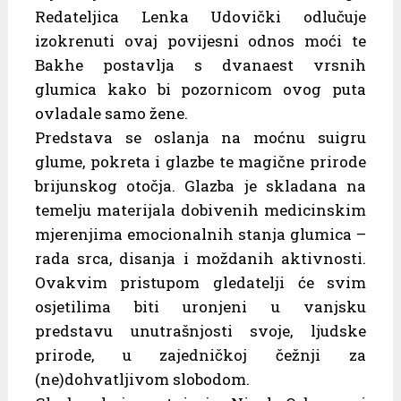
Redateljica Lenka Udovički odlučuje
izokrenuti ovaj povijesni odnos moći te
Bakhe postavlja s dvanaest vrsnih
glumica kako bi pozornicom ovog puta
ovladale samo žene.
Predstava se oslanja na moćnu suigru
glume, pokreta i glazbe te magične prirode
brijunskog otočja. Glazba je skladana na
temelju materijala dobivenih medicinskim
mjerenjima emocionalnih stanja glumica –
rada srca, disanja i moždanih aktivnosti.
Ovakvim pristupom gledatelji će svim
osjetilima biti uronjeni u vanjsku
predstavu unutrašnjosti svoje, ljudske
prirode, u zajedničkoj čežnji za
(ne)dohvatljivom slobodom.