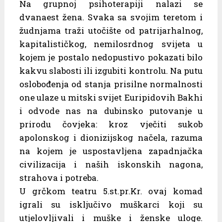
Na grupnoj psihoterapiji nalazi se
dvanaest žena. Svaka sa svojim teretom i
žudnjama traži utočište od patrijarhalnog,
kapitalističkog, nemilosrdnog svijeta u
kojem je postalo nedopustivo pokazati bilo
kakvu slabosti ili izgubiti kontrolu. Na putu
oslobođenja od stanja prisilne normalnosti
one ulaze u mitski svijet Euripidovih Bakhi
i odvode nas na dubinsko putovanje u
prirodu čovjeka: kroz vječiti sukob
apolonskog i dionizijskog načela, razuma
na kojem je uspostavljena zapadnjačka
civilizacija i naših iskonskih nagona,
strahova i potreba.
U grčkom teatru 5.st.pr.Kr. ovaj komad
igrali su isključivo muškarci koji su
utjelovljivali i muške i ženske uloge.