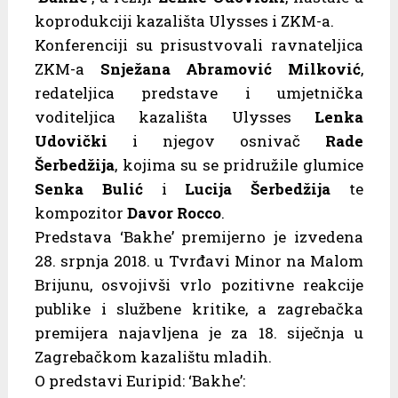
koprodukciji kazališta Ulysses i ZKM-a.
Konferenciji su prisustvovali ravnateljica
ZKM-a
Snježana Abramović Milković
,
redateljica predstave i umjetnička
voditeljica kazališta Ulysses
Lenka
Udovički
i njegov osnivač
Rade
Šerbedžija
, kojima su se pridružile glumice
Senka Bulić
i
Lucija Šerbedžija
te
kompozitor
Davor Rocco
.
Predstava ‘Bakhe’ premijerno je izvedena
28. srpnja 2018. u Tvrđavi Minor na Malom
Brijunu, osvojivši vrlo pozitivne reakcije
publike i službene kritike, a zagrebačka
premijera najavljena je za 18. siječnja u
Zagrebačkom kazalištu mladih.
O predstavi Euripid: ‘Bakhe’: