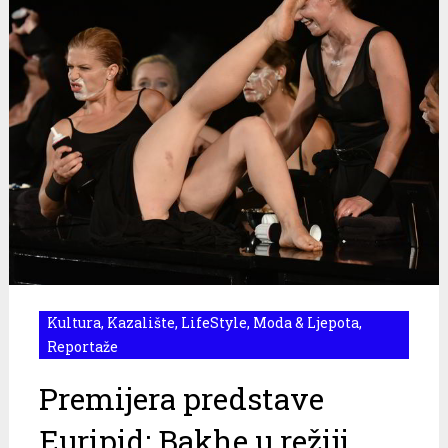
Kultura
,
Kazalište
,
LifeStyle
,
Moda & Ljepota
,
Reportaže
Premijera predstave
Euripid: Bakhe u režiji