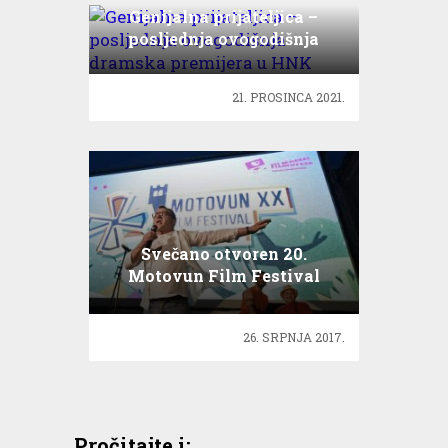
Genijalna prijateljica –
posljednja ovogodišnja
dramska premijera u HNK
21. PROSINCA 2021.
Svečano otvoren 20.
Motovun Film Festival
26. SRPNJA 2017.
Pročitajte i: