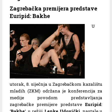
Zagrebačka premijera predstave
Euripid: Bakhe
U
utorak, 8. siječnja u Zagrebačkom kazalištu
mladih (ZKM) održana je konferencija za
medije povodom predstavljanja
zagrebačke premijere predstave
Euripid
:
‘
Bakhe
‘, u režiji
Lenke Udovički
, nastale u