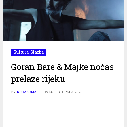
Kultura
,
Glazba
Goran Bare & Majke noćas
prelaze rijeku
BY
REDAKCIJA
ON
14. LISTOPADA 2020.