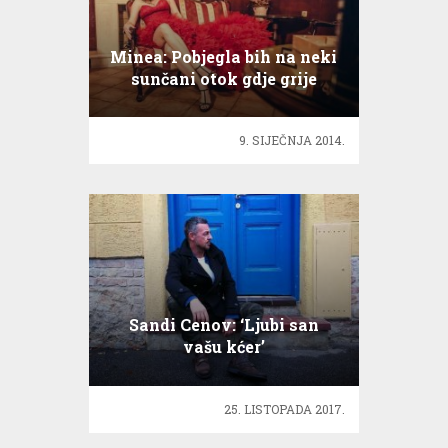
Minea: Pobjegla bih na neki
sunčani otok gdje grije
sunce!
9. SIJEČNJA 2014.
Sandi Cenov: ‘Ljubi san
vašu kćer’
25. LISTOPADA 2017.