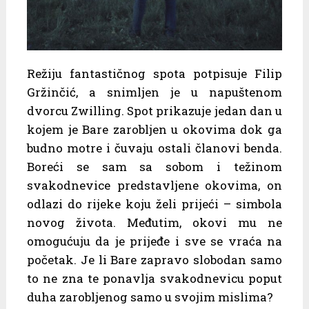
Režiju fantastičnog spota potpisuje Filip
Gržinčić, a snimljen je u napuštenom
dvorcu Zwilling. Spot prikazuje jedan dan u
kojem je Bare zarobljen u okovima dok ga
budno motre i čuvaju ostali članovi benda.
Boreći se sam sa sobom i težinom
svakodnevice predstavljene okovima, on
odlazi do rijeke koju želi prijeći – simbola
novog života. Međutim, okovi mu ne
omogućuju da je prijeđe i sve se vraća na
početak. Je li Bare zapravo slobodan samo
to ne zna te ponavlja svakodnevicu poput
duha zarobljenog samo u svojim mislima?