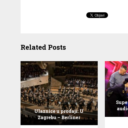
Related Posts
Supe
audi
Ulaznice u prodaji: U
Zagrebu – Berliner
Philharmoniker!