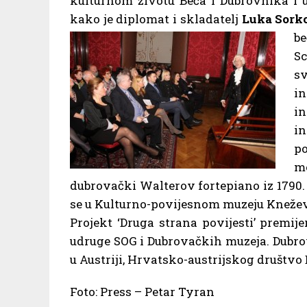
kulturnom životu Beča i Dubrovnika i u
kako je diplomat i skladatelj
Luka Sork
be
Sc
s
i
in
i
po
me
dubrovački Walterov fortepiano iz 1790. k
se u Kulturno-povijesnom muzeju Kneže
Projekt ‘Druga strana povijesti’ premij
udruge SOG i Dubrovačkih muzeja. Dubro
u Austriji, Hrvatsko-austrijskog društvo 
Foto: Press – Petar Tyran