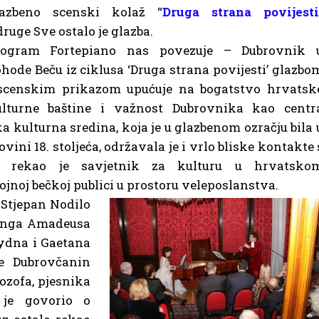
lazbeno scenski kolaž “
Druga strana povijest
ruge Sve ostalo je glazba.
rogram Fortepiano nas povezuje – Dubrovnik 
hode Beču iz ciklusa ‘Druga strana povijesti’ glazbo
 scenskim prikazom upućuje na bogatstvo hrvatsk
ulturne baštine i važnost Dubrovnika kao centr
 kulturna sredina, koja je u glazbenom ozračju bila 
ni 18. stoljeća, održavala je i vrlo bliske kontakte 
 rekao je savjetnik za kulturu u hrvatsko
ojnoj bečkoj publici u prostoru veleposlanstva.
 Stjepan Nodilo
ganga Amadeusa
ydna i Gaetana
je Dubrovčanin
lozofa, pjesnika
 je govorio o