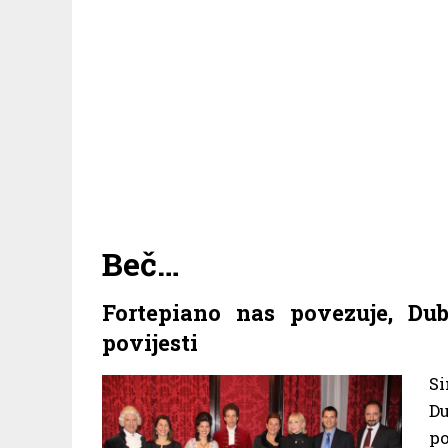
Beč…
Fortepiano nas povezuje, D
povijesti
Si
D
po