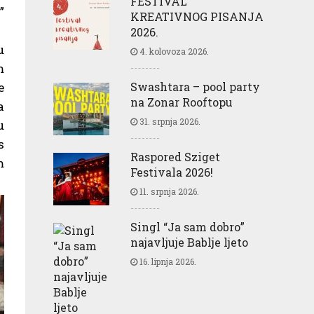
FESTIVAL
i
”
KREATIVNOG PISANJA
2026.
u
4. kolovoza 2026.
m
e
Swashtara – pool party
na Zonar Rooftopu
a
31. srpnja 2026.
u
s
Raspored Sziget
m
Festivala 2026!
11. srpnja 2026.
Singl “Ja sam dobro”
najavljuje Bablje ljeto
16. lipnja 2026.