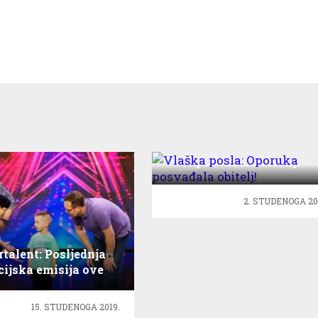
Vlaška posla: Oporuka
posvađala obitelj!
2. STUDENOGA 20
rtalent: Posljednja
cijska emisija ove
nedjelje
15. STUDENOGA 2019.