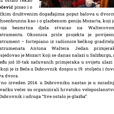
z ostalo rekao
očević
pisao i o
čkim društvenim događajima poput balova u dvorc
hoenbrunnu kao i o glazbenom geniju Mozarta, koji j
voja besmrtna djela stvarao na Walterovo
nstrumentu. Okosnica priče projekta je povijesn
strument – fortepiano iz radionice bečkog graditelj
nstrumenata Antona Waltera. Jedan primjera
sjedovao je Mozart koji se danas nalazi u Salzburgu, 
đu još 10-tak sačuvanih primjeraka u svijetu ulazi 
oji je iz Beča u Dubrovnik dospio u 19. stoljeću i čuv
va dvora.
erno izveden 2014. u Dubrovniku nastao je u suradnj
vačku večer su organizirali hrvatsko veleposlanstv
Dubrovnik i udruga “Sve ostalo je glazba”.