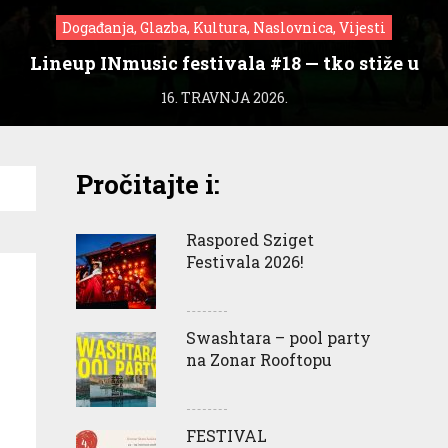
Događanja, Glazba, Kultura, Naslovnica, Vijesti
Lineup INmusic festivala #18 — tko stiže u
Zagreb?
16. TRAVNJA 2026.
Pročitajte i:
Raspored Sziget
Festivala 2026!
Swashtara – pool party
na Zonar Rooftopu
FESTIVAL