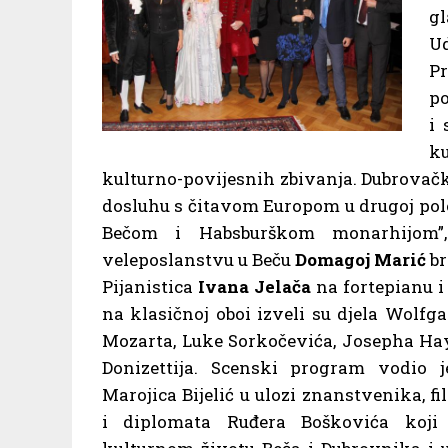
g
Ud
P
po
i
k
kulturno-povijesnih zbivanja. Dubrovačka
dosluhu s čitavom Europom u drugoj polovi
Bečom i Habsburškom monarhijom”,
veleposlanstvu u Beču
Domagoj Marić
br
Pijanistica
Ivana Jelača
na fortepianu i
na klasičnoj oboi izveli su djela Wolf
Mozarta, Luke Sorkočevića, Josepha Ha
Donizettija. Scenski program vodio 
Marojica Bijelić u ulozi znanstvenika, fi
i diplomata Ruđera Boškovića koji