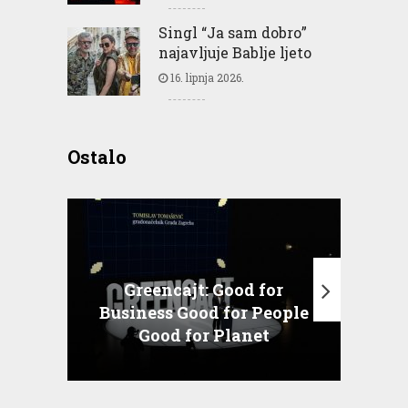
Singl “Ja sam dobro”
najavljuje Bablje ljeto
16. lipnja 2026.
Ostalo
Greencajt: Good for
Business Good for People
T
Good for Planet