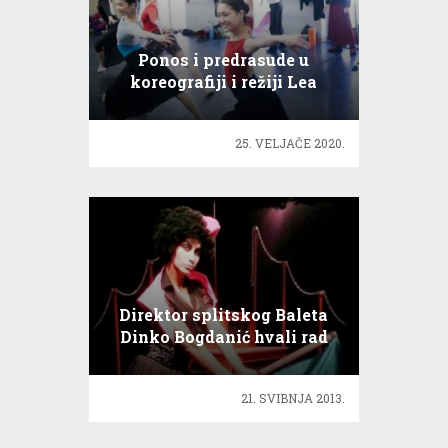
Ponos i predrasude u
koreografiji i režiji Lea
Mujića
25. VELJAČE 2020.
Direktor splitskog Baleta
Dinko Bogdanić hvali rad
Ane Gruice!
21. SVIBNJA 2013.