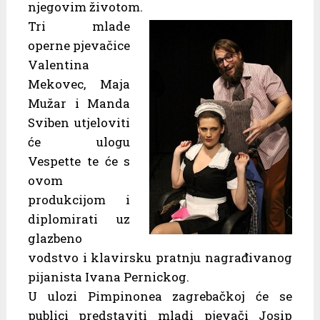
njegovim životom.
Tri mlade
operne pjevačice
Valentina
Mekovec, Maja
Mužar i Manda
Sviben utjeloviti
će ulogu
Vespette te će s
ovom
produkcijom i
diplomirati uz
glazbeno
vodstvo i klavirsku pratnju nagrađivanog
pijanista Ivana Pernickog.
U ulozi Pimpinonea zagrebačkoj će se
publici predstaviti mladi pjevači Josip