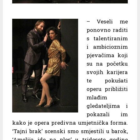
– Veseli me
ponovno raditi
s talentiranim
i ambicioznim
pjevačima koji
su na početku
svojih karijera
te pokušati
operu približiti
mlađim
gledateljima i
pokazali im
kako je opera predivna umjetnička forma.
‘Tajni brak’ scenski smo smjestili u barok,
‘Amelija ide na ples’ u tridesete godine