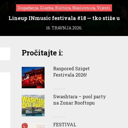
Događanja, Glazba, Kultura, Naslovnica, Vijesti
Lineup INmusic festivala #18 — tko stiže u
Zagreb?
16. TRAVNJA 2026.
Pročitajte i:
Raspored Sziget
Festivala 2026!
Swashtara – pool party
na Zonar Rooftopu
FESTIVAL