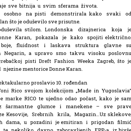
je sve bitnija u svim sferama života.
je osobno na pisti demonstrirala kako svaki o
n što je oduševilo sve prisutne.
duševila stilom. Londonska dizajnerica koja j
onne Karan, pokazala je kako spojiti električno
 boje, fluidnost i laskava struktura glavne s
da Negarin, a upravo smo takvu visoku poslovn
grebačkoj pisti Dreft Fashion Weeka Zagreb, što j
l njezine mentorice Donne Karan.
pektakularno proslavio 10. rođendan
i Toni Rico svojom kolekcijom „Made in Yugoslavia
dne marke RICO te ujedno odao počast, kako je sa
 Uz šarmantne glumce i manekene – sve prav
e Kesovije, Srebrnih krila, Magazin…Uz sklekove
ih dama, u pozadini je emitiran i prigodan filmi
te nekoliko davno zaboravljenih EPP-a iz bivš