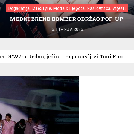
Događanja, LifeStyle, Moda & Ljepota, Naslovnica, Vijesti
MODNI BREND BOMBER ODRŽAO POP-UP!
16. LIPNJA 2026.
er DFWZ-a: Jedan, jedini i neponovljivi Toni Rico!