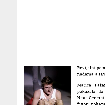
Revijalni pet
nadama, a zav
Marica Paža
pokazala da 
Next Generati
životu pokaza