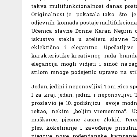
takva multifunkcionalnost danas posta
Originalnost je pokazala tako što 
odjevnih komada postaje multifukcionala
Učenica slavne Donne Karan Negrin o
iskustvo stekla u atelieru slavne D
eklektično i elegantno. Upečatljive
karakteristike kreativnog rada bran
eleganciju mogli vidjeti i sinoć na za
stilom mnoge podsjetilo upravo na sti
Jedan, jedini i neponovljivi Toni Rico s
I za kraj, jedan, jedini i neponovljiv
proslavio je 10. godišnjicu svoje mo
rekao, nekim „boljim vremenima“.
muškarce, pjesme Jasne Zlokić, Terez
ples, koketiranje i zavođenje prisutn
njegove nove rođendanske kampanje 