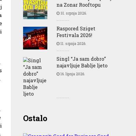
na Zonar Rooftopu
j
31. srpnja 2026.
a
e
Raspored Sziget
i
Festivala 2026!
11. srpnja 2026.
Singl “Ja sam dobro”
n
najavljuje Bablje ljeto
s
16. lipnja 2026.
a
a
Greencajt: Good for
Ostalo
e
Business Good for People
i
Good for Planet
m