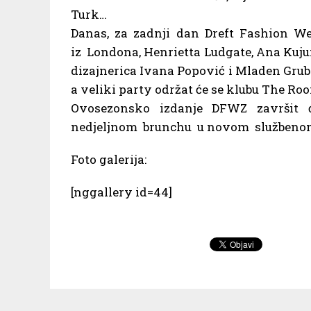
Turk…
Danas, za zadnji dan Dreft Fashion We
iz Londona, Henrietta Ludgate, Ana Kujun
dizajnerica Ivana Popović i Mladen Gru
a veliki party održat će se klubu The Ro
Ovosezonsko izdanje DFWZ završit ć
nedjeljnom brunchu u novom službeno
Foto galerija:
[nggallery id=44]