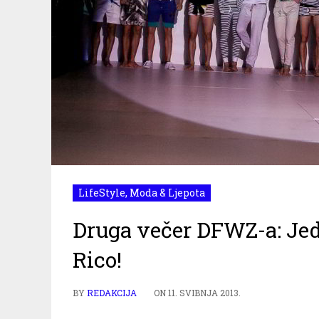
LifeStyle
,
Moda & Ljepota
Druga večer DFWZ-a: Jeda
Rico!
BY
REDAKCIJA
ON
11. SVIBNJA 2013.