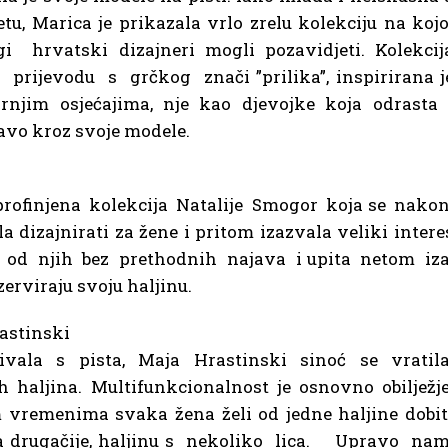
u, Marica je prikazala vrlo zrelu kolekciju na kojo
 hrvatski dizajneri mogli pozavidjeti. Kolekcij
u prijevodu s grčkog znači ”prilika”, inspirirana j
rnjim osjećajima, nje kao djevojke koja odrasta 
ravo kroz svoje modele.
 profinjena kolekcija Natalije Smogor koja se nako
 dizajnirati za žene i pritom izazvala veliki intere
 od njih bez prethodnih najava i upita netom iz
erviraju svoju haljinu.
astinski
ivala s pista, Maja Hrastinski sinoć se vratil
 haljina. Multifunkcionalnost je osnovno obilježj
remenima svaka žena želi od jedne haljine dobit
leda drugačije, haljinu s nekoliko lica. Upravo na