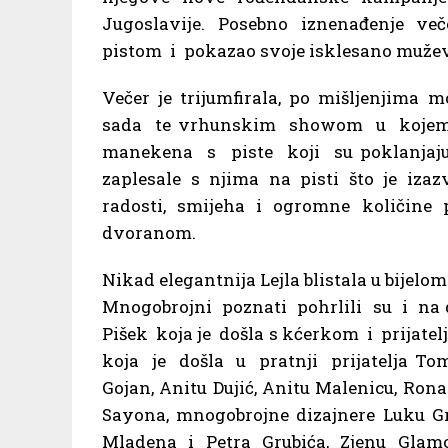
Jugoslavije. Posebno iznenađenje ve
pistom i pokazao svoje isklesano muževn
Večer je trijumfirala, po mišljenjima
sada te vrhunskim showom u kojem
manekena s piste koji su poklanjaj
zaplesale s njima na pisti što je izazv
radosti, smijeha i ogromne količine po
dvoranom.
Nikad elegantnija Lejla blistala u bijelom 
Mnogobrojni poznati pohrlili su i n
Pišek koja je došla s kćerkom i prijate
koja je došla u pratnji prijatelja Tom
Gojan, Anitu Dujić, Anitu Malenicu, Ro
Sayona, mnogobrojne dizajnere Luku Gr
Mladena i Petra Grubića, Zjenu Glamo