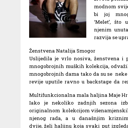
modnom svijet
bi joj mnogi
‘Melet’, što 
njenim unuta
razvija se up
Ženstvena Natalija Smogor
Uslijedila je vrlo nosiva, ženstvena i
mnogobrojnih muških kolekcija, odvažila
mnogobrojnih dama tako da su se neke
revije uputile ravno u backstage da rez
Multifunkcionalna mala haljina Maje Hr
Iako je nekoliko zadnjih sezona izb
originalnom kolekcijom višenamjenskih
njenog rada, a u današnjim kriznim v
dvije, želi haljinu koja svaki put izg