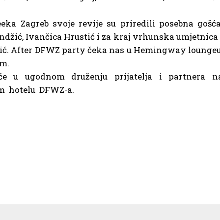
eka Zagreb svoje revije su priredili posebna gošć
džić, Ivančica Hrustić i za kraj vrhunska umjetnica 
bić. After DFWZ party čeka nas u Hemingway loungeu
om.
e u ugodnom druženju prijatelja i partnera n
m hotelu DFWZ-a.