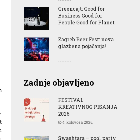
Greencajt: Good for
Business Good for
People Good for Planet
Zagreb Beer Fest: nova
glazbena pojačanja!
Zadnje objavljeno
m
FESTIVAL
KREATIVNOG PISANJA
e
2026.
t
4. kolovoza 2026.
u
Swashtara – pool party
u