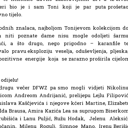
čeri bio je i sam Toni koji je par puta prošeta
o tijelo.
 modnih znalaca, najboljom Tonijevom kolekcijom d
 niti poznate dame nisu mogle odoljeti šarm
ući, a što drugo, nego prigodno – karanfile t
alo pravu eksploziju veselja, oduševljenja, pljeska
zitivne energije koja se zarazno proširila cijelo
odijelu!
a drugu večer DFWZ pa smo mogli vidjeti Nikolin
ljicom Andreom Andrijanić, prelijepu Lejlu Filipovi
islava Kaščjevića i njegove kćeri Martine, Elizabet
nalda Brausa, Amira Kazića Lea sa suprugom Biserkom
ubišića i Lanu Puljić, Ružu Hodak, Jelenu Aleksić
čanin, Milenu Rogulj, Simnoe Mano, Irenu Beriši