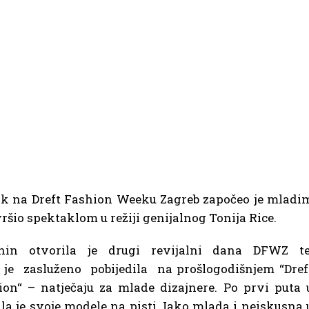
ak na Dreft Fashion Weeku Zagreb započeo je mladi
ršio spektaklom u režiji genijalnog Tonija Rice.
nin otvorila je drugi revijalni dana DFWZ t
je zasluženo pobijedila na prošlogodišnjem “Dref
on“ – natječaju za mlade dizajnere. Po prvi puta 
la je svoje modele na pisti. Iako mlada i neiskusna 