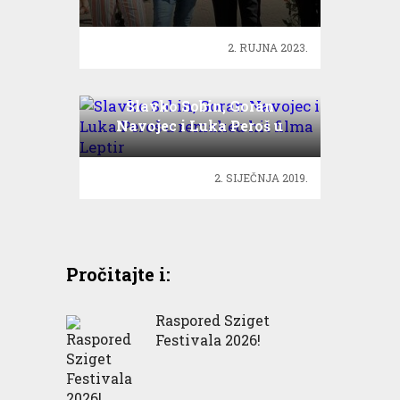
2. RUJNA 2023.
Slavko Sobin, Goran
Navojec i Luka Peroš u
remakeu hit filma Leptir
2. SIJEČNJA 2019.
Pročitajte i:
Raspored Sziget
Festivala 2026!