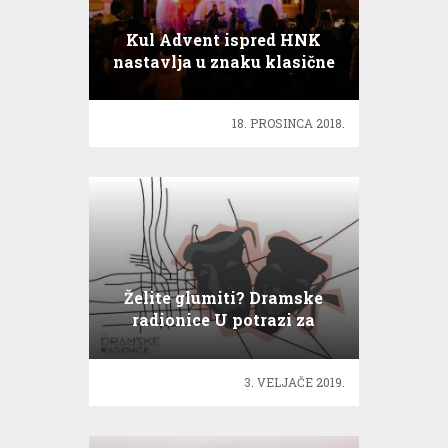
Kul Advent ispred HNK
nastavlja u znaku klasične
i jazz glazbe
18. PROSINCA 2018.
Želite glumiti? Dramske
radionice U potrazi za
istinom
3. VELJAČE 2019.