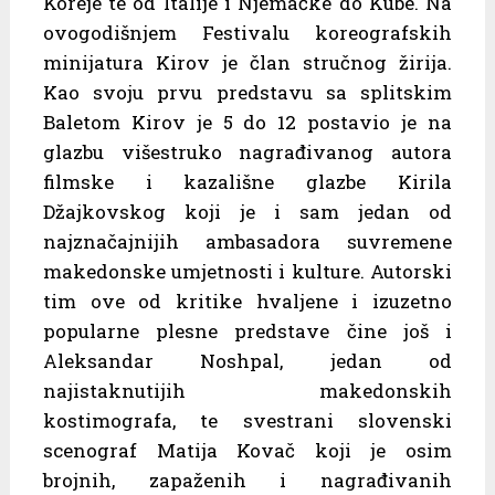
Koreje te od Italije i Njemačke do Kube. Na
ovogodišnjem Festivalu koreografskih
minijatura Kirov je član stručnog žirija.
Kao svoju prvu predstavu sa splitskim
Baletom Kirov je 5 do 12 postavio je na
glazbu višestruko nagrađivanog autora
filmske i kazališne glazbe Kirila
Džajkovskog koji je i sam jedan od
najznačajnijih ambasadora suvremene
makedonske umjetnosti i kulture. Autorski
tim ove od kritike hvaljene i izuzetno
popularne plesne predstave čine još i
Aleksandar Noshpal, jedan od
najistaknutijih makedonskih
kostimografa, te svestrani slovenski
scenograf Matija Kovač koji je osim
brojnih, zapaženih i nagrađivanih