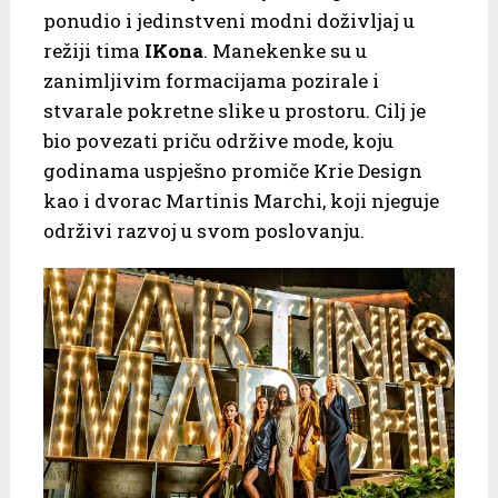
ponudio i jedinstveni modni doživljaj u
režiji tima
IKona
. Manekenke su u
zanimljivim formacijama pozirale i
stvarale pokretne slike u prostoru. Cilj je
bio povezati priču održive mode, koju
godinama uspješno promiče Krie Design
kao i dvorac Martinis Marchi, koji njeguje
održivi razvoj u svom poslovanju.