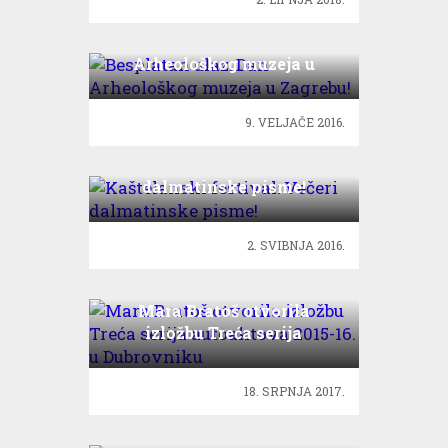
Besplatan ulaz: Dan
Arheološkog muzeja u
Zagrebu!
9. VELJAČE 2016.
Kaštelanski festival: Večeri
dalmatinske pisme!
2. SVIBNJA 2016.
Mara Bratoš otvorila
izložbu Treća serija
autoaktova 2015-16. u
Dubrovniku
18. SRPNJA 2017.