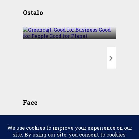
Greencajt: Good for
Ostalo
Business Good for People
Good for Planet
T
Face