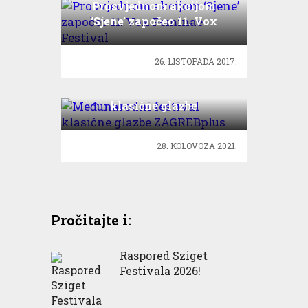
Prosvjednom akcijom
‘Sjene’ započeo 11. Vox
Feminae Festival
26. LISTOPADA 2017.
Međunarodni festival
klasične glazbe
ZAGREBplus
28. KOLOVOZA 2021.
Pročitajte i:
Raspored Sziget
Festivala 2026!