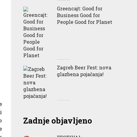
Greencajt: Good for
Business Good for
People Good for Planet
Zagreb Beer Fest: nova
glazbena pojačanja!
e
i
Zadnje objavljeno
o
e
u