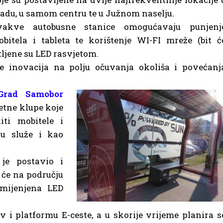
adu, u samom centru te u Južnom naselju.
vakve autobusne stanice omogućavaju punjenj
bitela i tableta te korištenje WI-FI mreže (bit ć
tljene su LED rasvjetom.
e inovacija na polju očuvanja okoliša i povećanj
Grad Samobor
etne klupe koje
iti mobitele i
ću služe i kao
je postavio i
 će na području
amijenjena LED
 i platformu E-ceste, a u skorije vrijeme planira s