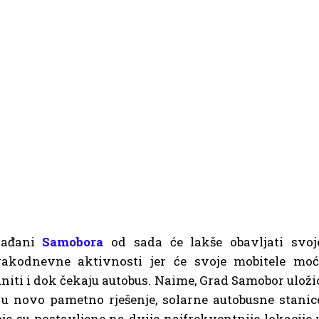
rađani
Samobora
od sada će lakše obavljati svoj
vakodnevne aktivnosti jer će svoje mobitele moć
niti i dok čekaju autobus. Naime, Grad Samobor uloži
 u novo pametno rješenje, solarne autobusne stanic
je su postavljene na dvije najfrekventnije lokacije 