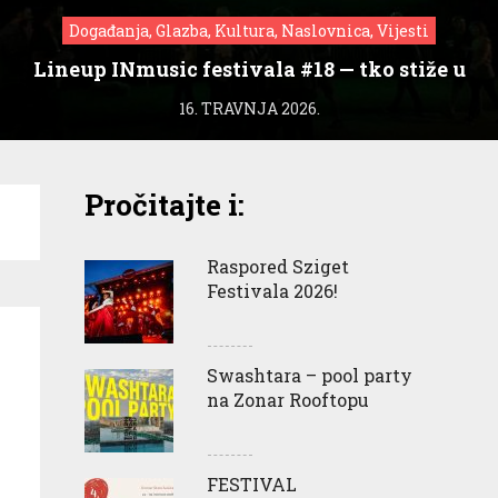
Događanja, Glazba, Kultura, Naslovnica, Vijesti
Lineup INmusic festivala #18 — tko stiže u
Zagreb?
16. TRAVNJA 2026.
Pročitajte i:
Raspored Sziget
Festivala 2026!
Swashtara – pool party
na Zonar Rooftopu
FESTIVAL