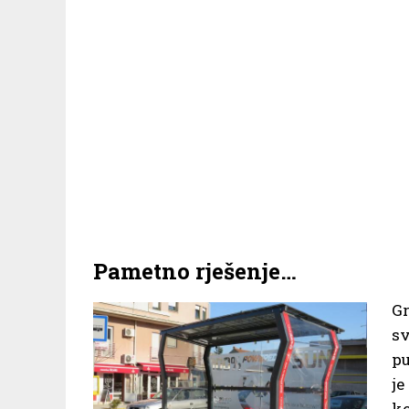
Pametno rješenje…
G
s
pu
je
ko