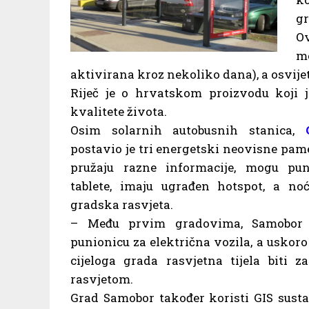
gr
O
mo
aktivirana kroz nekoliko dana), a osvije
Riječ je o hrvatskom proizvodu koji j
kvalitete života.
Osim solarnih autobusnih stanica,
postavio je tri energetski neovisne pam
pružaju razne informacije, mogu pun
tablete, imaju ugrađen hotspot, a no
gradska rasvjeta.
– Među prvim gradovima, Samobor 
punionicu za električna vozila, a uskoro
cijeloga grada rasvjetna tijela biti z
rasvjetom.
Grad Samobor također koristi GIS sustav