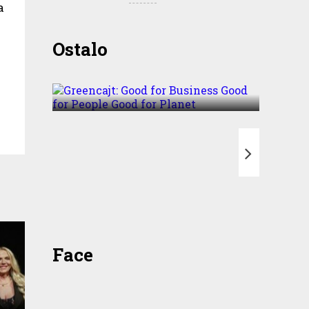
a
Greencajt: Good for
Ostalo
Business Good for People
Good for Planet
T
Face