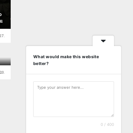
o
tu
17.
What would make this website
better?
20.
0 / 400