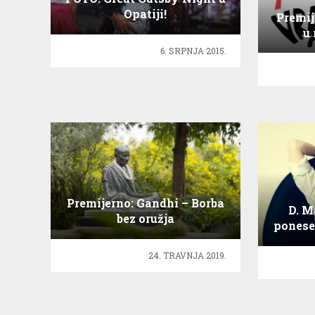
Opatiji!
Premije
u 
6. SRPNJA 2015.
Premijerno: Gandhi – Borba
D. M
bez oružja
ponese
24. TRAVNJA 2019.