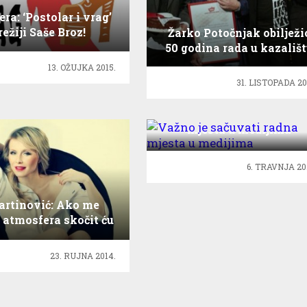
ra: ‘Postolar i vrag’
režiji Saše Broz!
Žarko Potočnjak obilježi
50 godina rada u kazališ
13. OŽUJKA 2015.
31. LISTOPADA 20
Važno je sačuvati radna
mjesta u medijima
6. TRAVNJA 20
artinović: Ako me
 atmosfera skočit ću
u publiku!
23. RUJNA 2014.