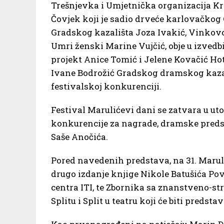
Trešnjevka i Umjetnička organizacija Kr
Čovjek koji je sadio drveće karlovačkog 
Gradskog kazališta Joza Ivakić, Vinkovc
Umri ženski Marine Vujčić, obje u izvedb
projekt Anice Tomić i Jelene Kovačić H
Ivane Bodrožić Gradskog dramskog kazali
festivalskoj konkurenciji.
Festival Marulićevi dani se zatvara u ut
konkurencije za nagrade, dramske preds
Saše Anočića.
Pored navedenih predstava, na 31. Marul
drugo izdanje knjige Nikole Batušića Pov
centra ITI, te Zbornika sa znanstveno-s
Splitu i Split u teatru koji će biti predsta