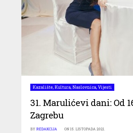
Kazalište
,
Kultura
,
Naslovnica
,
Vijesti
31. Marulićevi dani: Od 16
Zagrebu
BY
REDAKCIJA
ON
15. LISTOPADA 2021.