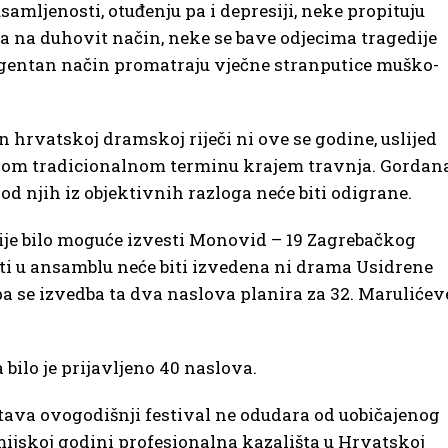
amljenosti, otuđenju pa i depresiji, neke propituju
a na duhovit način, neke se bave odjecima tragedije
igentan način promatraju vječne stranputice muško-
n hrvatskoj dramskoj riječi ni ove se godine, uslijed
vom tradicionalnom terminu krajem travnja. Gordan
 od njih iz objektivnih razloga neće biti odigrane.
ije bilo moguće izvesti Monovid – 19 Zagrebačkog
sti u ansamblu neće biti izvedena ni drama Usidrene
pa se izvedba ta dva naslova planira za 32. Marulićev
bilo je prijavljeno 40 naslova.
tava ovogodišnji festival ne odudara od uobičajenog
mijskoj godini profesionalna kazališta u Hrvatskoj