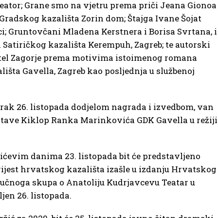
eator; Grane smo na vjetru prema priči Jeana Gionoa
Gradskog kazališta Zorin dom; Štajga Ivane Šojat
i; Gruntovčani Mladena Kerstnera i Borisa Svrtana, i
i Satiričkog kazališta Kerempuh, Zagreb; te autorski
otel Zagorje prema motivima istoimenog romana
šta Gavella, Zagreb kao posljednja u službenoj
orak 26. listopada dodjelom nagrada i izvedbom, van
tave Kiklop Ranka Marinkovića GDK Gavella u režiji
ićevim danima 23. listopada bit će predstavljeno
ijest hrvatskog kazališta izašle u izdanju Hrvatskog
tručnoga skupa o Anatoliju Kudrjavcevu Teatar u
vljen 26. listopada.