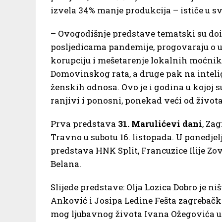
izvela 34% manje produkcija – ističe u 
– Ovogodišnje predstave tematski su doi
posljedicama pandemije, progovaraju o us
korupciju i mešetarenje lokalnih moćnik
Domovinskog rata, a druge pak na intel
ženskih odnosa. Ovo je i godina u kojoj su
ranjivi i ponosni, ponekad veći od života
Prva predstava
31. Marulićevi dani
, Za
Travno u subotu 16. listopada. U ponedjel
predstava HNK Split, Francuzice Ilije Z
Belana.
Slijede predstave: Olja Lozica Dobro je ni
Anković i Josipa Ledine Fešta zagrebačko
mog ljubavnog života Ivana Ožegovića u 