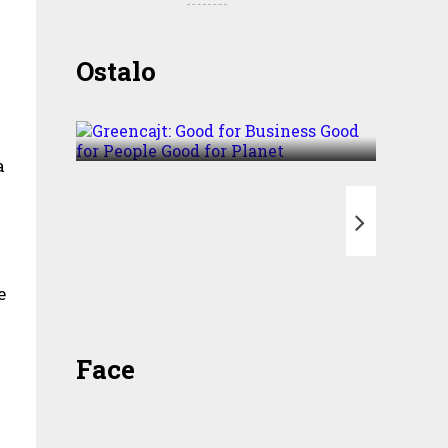
Greencajt: Good for
Ostalo
Business Good for People
Good for Planet
a
T
e
Face