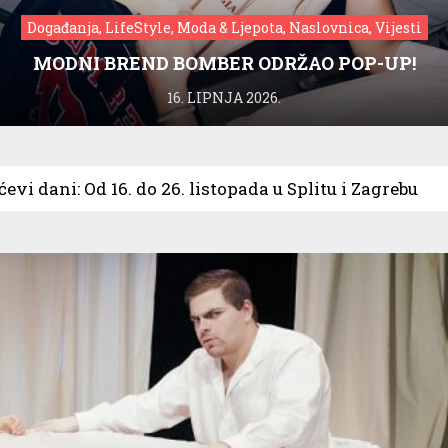
Događanja, LifeStyle, Moda & Ljepota, Naslovnica, Vijesti
MODNI BREND BOMBER ODRŽAO POP-UP!
16. LIPNJA 2026.
ćevi dani: Od 16. do 26. listopada u Splitu i Zagrebu