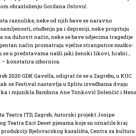
svom obrazloženju Gordana Ostović.
sta raznolike, neke od njih bave se naravno
amljenosti, otuđenju pa i depresiji, neke propituju
a na duhovit način, neke se bave odjecima tragedije
igentan način promatraju vječne stranputice muško-
 se u predstavama našli jaki ženski likovi, hrabri ,
 – konstatira izbornica.
greb 2020 GDK Gavella, odigrat će se u Zagrebu, u KUC
jak se Festival nastavlja u Splitu izvedbama dvaju
ovka i mjuzikla Bambina Ane Tonković Dolenčić i Nen
šta Teatra ITD, Zagreb; Autorski projekt Josipe
g Teatra Exit Deset pjesama koje su označile kraj
produkciji Bjelovarskog kazališta, Centra za kulturu