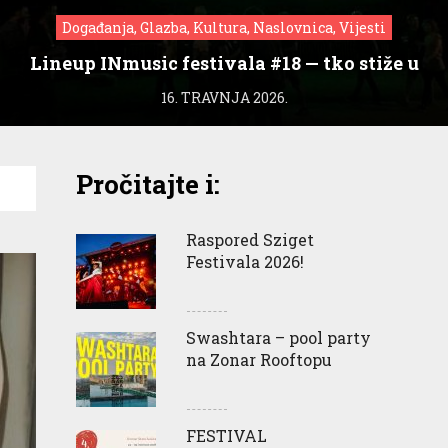
Događanja, Glazba, Kultura, Naslovnica, Vijesti
Lineup INmusic festivala #18 — tko stiže u
Zagreb?
16. TRAVNJA 2026.
Pročitajte i:
Raspored Sziget
Festivala 2026!
Swashtara – pool party
na Zonar Rooftopu
FESTIVAL