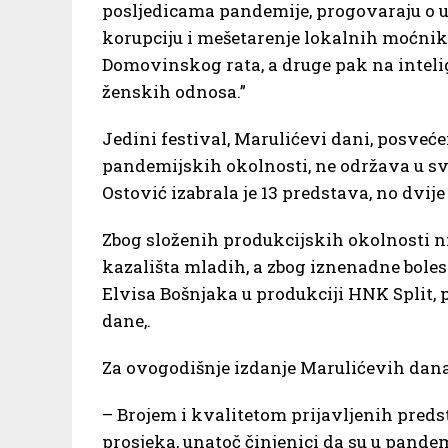
posljedicama pandemije, progovaraju o us
korupciju i mešetarenje lokalnih moćnik
Domovinskog rata, a druge pak na intel
ženskih odnosa.”
Jedini festival, Marulićevi dani, posveće
pandemijskih okolnosti, ne održava u s
Ostović izabrala je 13 predstava, no dvije
Zbog složenih produkcijskih okolnosti n
kazališta mladih, a zbog iznenadne bole
Elvisa Bošnjaka u produkciji HNK Split, 
dane,.
Za ovogodišnje izdanje Marulićevih dana 
– Brojem i kvalitetom prijavljenih preds
prosjeka, unatoč činjenici da su u pande