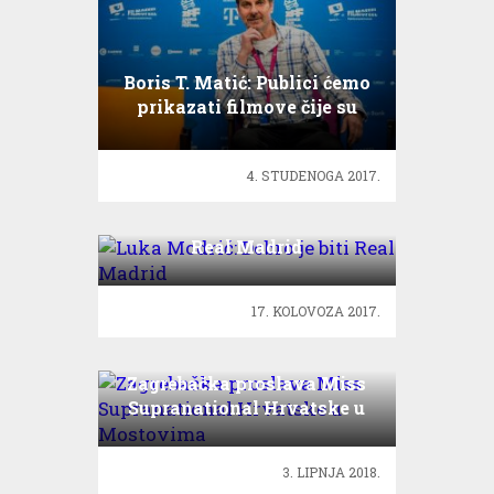
Boris T. Matić: Publici ćemo
prikazati filmove čije su
teme itekako relevantne
4. STUDENOGA 2017.
Luka Modrić: Dobro je biti
Real Madrid
17. KOLOVOZA 2017.
Zagrebačka proslava Miss
Supranational Hrvatske u
Mostovima
3. LIPNJA 2018.