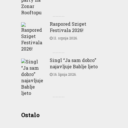
Raspored Sziget
Festivala 2026!
11. srpnja 2026.
Singl “Ja sam dobro”
najavljuje Bablje ljeto
16. lipnja 2026.
Greencajt: Good for
Ostalo
Business Good for People
Good for Planet