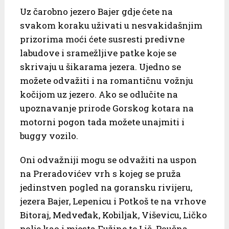
Uz čarobno jezero Bajer gdje ćete na
svakom koraku uživati u nesvakidašnjim
prizorima moći ćete susresti predivne
labudove i sramežljive patke koje se
skrivaju u šikarama jezera. Ujedno se
možete odvažiti i na romantičnu vožnju
kočijom uz jezero. Ako se odlučite na
upoznavanje prirode Gorskog kotara na
motorni pogon tada možete unajmiti i
buggy vozilo.
Oni odvažniji mogu se odvažiti na uspon
na Preradovićev vrh s kojeg se pruža
jedinstven pogled na goransku rivijeru,
jezera Bajer, Lepenicu i Potkoš te na vrhove
Bitoraj, Medveđak, Kobiljak, Viševicu, Ličko
polje kao i mjesta Fužine te Lič. Poučna