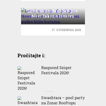
Lovci ne smiju ubijati pse.
Novi Zakon o lovstvu
donosi puške bliže kućama
17. STUDENOGA 2018.
Pročitajte i:
Raspored Sziget
Festivala 2026!
Swashtara – pool party
na Zonar Rooftopu