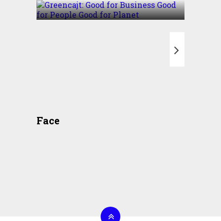
T
Face