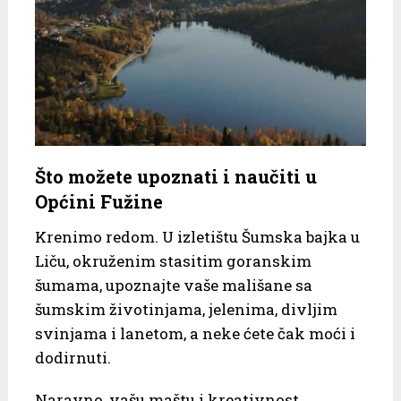
Što možete upoznati i naučiti u
Općini Fužine
Krenimo redom. U izletištu Šumska bajka u
Liču, okruženim stasitim goranskim
šumama, upoznajte vaše mališane sa
šumskim životinjama, jelenima, divljim
svinjama i lanetom, a neke ćete čak moći i
dodirnuti.
Naravno, vašu maštu i kreativnost