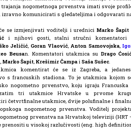
 trajanja nogometnoga prvenstva imati svoje profil
 izravno komunicirati s gledateljima i odgovarati n
e se izmjenjivati voditelji i urednici
Marko Šapit
ić
i njihovi gosti, stalni stručni komentatori 
ško Jeličić
,
Goran Vlaović
,
Anton Samovojska
,
Igo
eo Beusa
n. Komentatori utakmica su
Drago Ćosi
g
,
Marko Šapit
,
Krešimir Čampa
i
Saša Sušec
.
akmica komentirat će se iz Zagreba, a jedanes
vo s francuskih stadiona. To je utakmica kojom s
sko nogometno prvenstvo, koju igraju Francuska 
zatim tri utakmice Hrvatske u prvome krug
tiri četvrtfinalne utakmice, dvije polufinalne i finaln
opskoga nogometnog prvenstva. Voditelj projekt
ogometnog prvenstva na Hrvatskoj televiziji (HRT 
 prenositi u visokoj razlučivosti (eng. high definitio