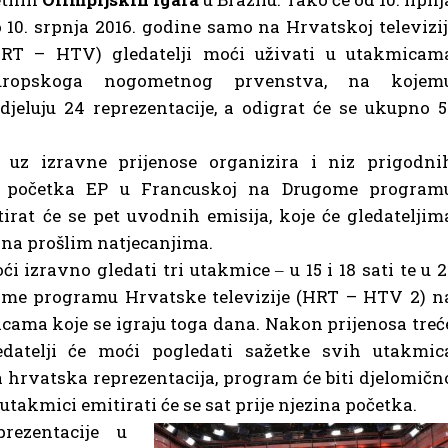
 10. srpnja 2016. godine samo na Hrvatskoj televizij
HRT – HTV) gledatelji moći uživati u utakmicam
uropskoga nogometnog prvenstva, na kojem
djeluju 24 reprezentacije, a odigrat će se ukupno 5
 uz izravne prijenose organizira i niz prigodni
či početka EP u Francuskoj na Drugome program
irat će se pet uvodnih emisija, koje će gledateljim
 na prošlim natjecanjima.
 izravno gledati tri utakmice ‒ u 15 i 18 sati te u 2
ome programu Hrvatske televizije (HRT – HTV 2) n
cama koje se igraju toga dana. Nakon prijenosa treć
edatelji će moći pogledati sažetke svih utakmic
 hrvatska reprezentacija, program će biti djelomičn
takmici emitirati će se sat prije njezina početka.
ezentacije u