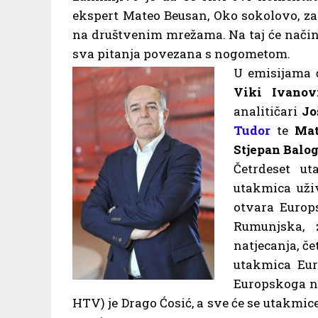
ekspert Mateo Beusan, Oko sokolovo, za
na društvenim mrežama. Na taj će način
sva pitanja povezana s nogometom.
U emisijama ć
Viki Ivanov
analitičari
Jo
Tudor
te
Mat
Stjepan Balo
Četrdeset ut
utakmica uži
otvara Europ
Rumunjska, 
natjecanja, če
utakmica Eur
Europskoga n
HTV) je Drago Ćosić, a sve će se utakmice