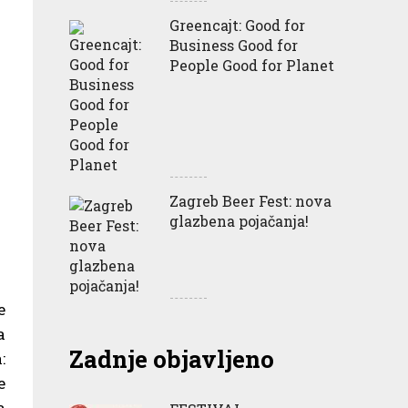
Greencajt: Good for
Business Good for
People Good for Planet
Zagreb Beer Fest: nova
glazbena pojačanja!
e
a
Zadnje objavljeno
:
e
a