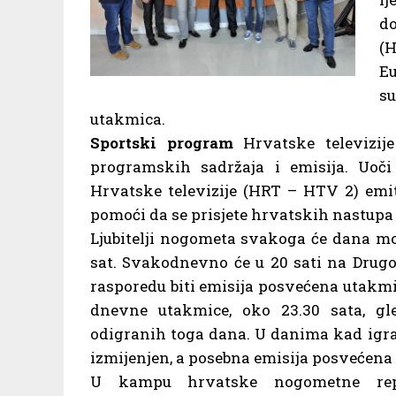
do
(
E
su
utakmica.
Sportski program
Hrvatske televizije
programskih sadržaja i emisija. Uo
Hrvatske televizije (HRT – HTV 2) emit
pomoći da se prisjete hrvatskih nastupa
Ljubitelji nogometa svakoga će dana moći
sat. Svakodnevno će u 20 sati na Drug
rasporedu biti emisija posvećena utakmi
dnevne utakmice, oko 23.30 sata, gl
odigranih toga dana. U danima kad igra
izmijenjen, a posebna emisija posvećena u
U kampu hrvatske nogometne repr