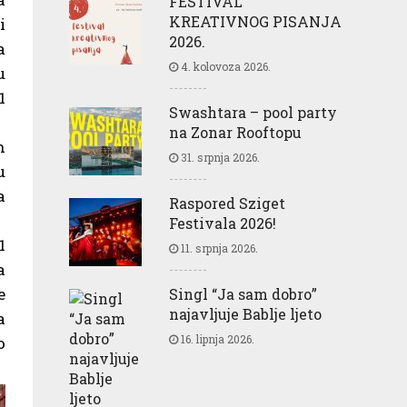
FESTIVAL
KREATIVNOG PISANJA
i
2026.
a
4. kolovoza 2026.
u
1
Swashtara – pool party
na Zonar Rooftopu
h
31. srpnja 2026.
u
a
Raspored Sziget
Festivala 2026!
1
11. srpnja 2026.
a
e
Singl “Ja sam dobro”
najavljuje Bablje ljeto
a
16. lipnja 2026.
o