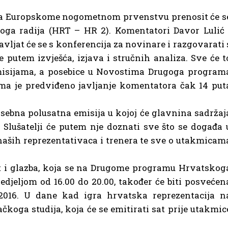
na Europskome nogometnom prvenstvu prenosit će s
ga radija (HRT – HR 2). Komentatori Davor Lulić 
javljat će se s konferencija za novinare i razgovarati 
e putem izvješća, izjava i stručnih analiza. Sve će t
emisijama, a posebice u Novostima Drugoga program
ma je predviđeno javljanje komentatora čak 14 put
osebna polusatna emisija u kojoj će glavnina sadržaj
. Slušatelji će putem nje doznati sve što se događa 
 naših reprezentativaca i trenera te sve o utakmicam
t i glazba, koja se na Drugome programu Hrvatskog
edjeljom od 16.00 do 20.00, također će biti posvećen
16. U dane kad igra hrvatska reprezentacija n
čkoga studija, koja će se emitirati sat prije utakmic