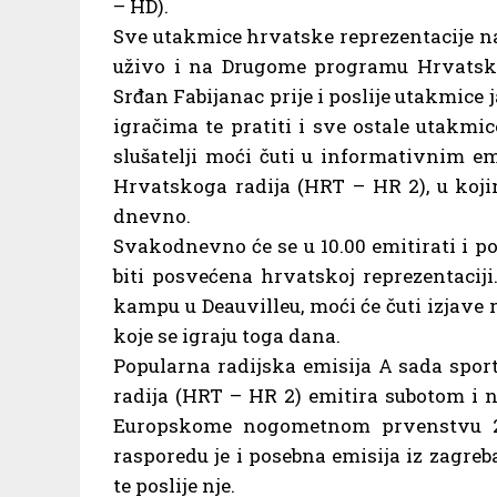
– HD).
Sve utakmice hrvatske reprezentacije 
uživo i na Drugome programu Hrvatsko
Srđan Fabijanac prije i poslije utakmice 
igračima te pratiti i sve ostale utakmic
slušatelji moći čuti u informativnim 
Hrvatskoga radija (HRT – HR 2), u koji
dnevno.
Svakodnevno će se u 10.00 emitirati i p
biti posvećena hrvatskoj reprezentaciji
kampu u Deauvilleu, moći će čuti izjave
koje se igraju toga dana.
Popularna radijska emisija A sada spor
radija (HRT – HR 2) emitira subotom i n
Europskome nogometnom prvenstvu 20
rasporedu je i posebna emisija iz zagreba
te poslije nje.