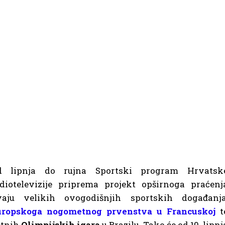
d lipnja do rujna Sportski program Hrvatsk
diotelevizije priprema projekt opširnoga praćenj
vaju velikih ovogodišnjih sportskih događanja
uropskoga nogometnog prvenstva u Francuskoj
t
etnih
Olimpijskih igara
u Brazilu. Tako će od 10. lipnj