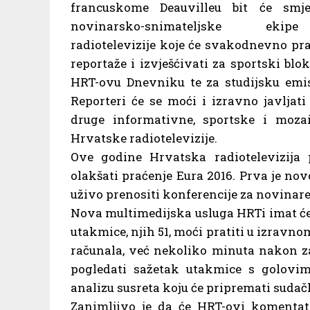
francuskome Deauvilleu bit će smje
novinarsko-snimateljske eki
radiotelevizije koje će svakodnevno prat
reportaže i izvješćivati za sportski blo
HRT-ovu Dnevniku te za studijsku emisi
Reporteri će se moći i izravno javljat
druge informativne, sportske i moza
Hrvatske radiotelevizije.
Ove godine Hrvatska radiotelevizija 
olakšati praćenje Eura 2016. Prva je no
uživo prenositi konferencije za novinare
Nova multimedijska usluga HRTi imat će
utakmice, njih 51, moći pratiti u izravno
računala, već nekoliko minuta nakon za
pogledati sažetak utakmice s golovim
analizu susreta koju će pripremati suda
Zanimljivo je da će HRT-ovi komentatori