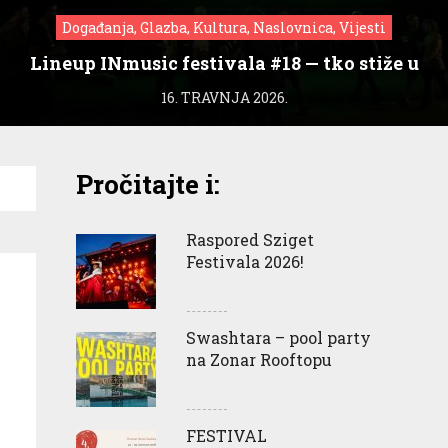
Događanja, Glazba, Kultura, Naslovnica, Vijesti
Lineup INmusic festivala #18 — tko stiže u
Zagreb?
16. TRAVNJA 2026.
Pročitajte i:
Raspored Sziget
Festivala 2026!
Swashtara – pool party
na Zonar Rooftopu
FESTIVAL