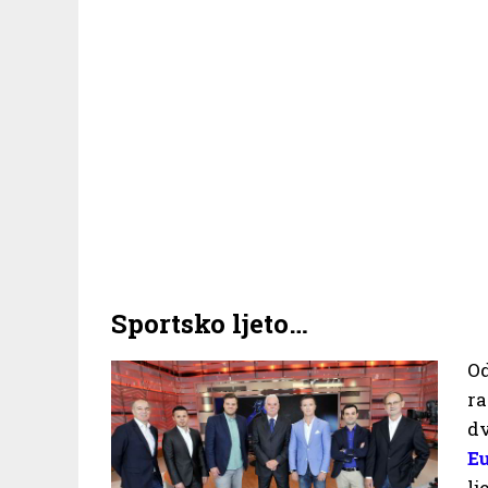
Sportsko ljeto…
O
ra
d
E
lj