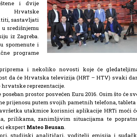
štene i dvije
pe Hrvatske
iti, sastavljati
k u središnjemu
ju iz Zagreba.
i u spomenute i
ične programe
priprema i nekoliko novosti koje će gledateljim
vost da će Hrvatska televizija (HRT – HTV) svaki da
 hrvatske reprezentacije.
 poseban prostor posvećen Euru 2016. Osim što će sv
me prijenosu putem svojih pametnih telefona, tableta 
vršetka utakmice korisnici aplikacije HRTi moći ć
a, prilikama, zanimljivim situacijama te popratn
čki ekspert
Mateo Beusan
.
, studijski analitičari, voditelji emisija i sudačk