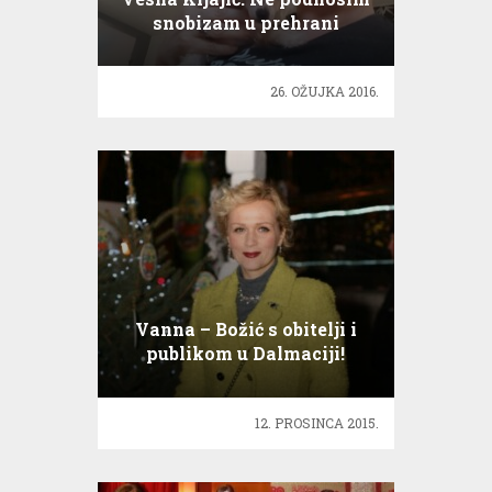
snobizam u prehrani
26. OŽUJKA 2016.
Vanna – Božić s obitelji i
publikom u Dalmaciji!
12. PROSINCA 2015.