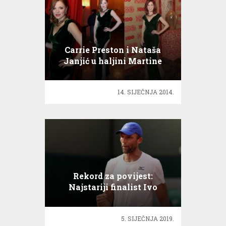
Carrie Preston i Nataša
Janjić u haljini Martine
Felje!
14. SIJEČNJA 2014.
Rekord za povijest:
Najstariji finalist Ivo
Karlović u finalu Punea
5. SIJEČNJA 2019.