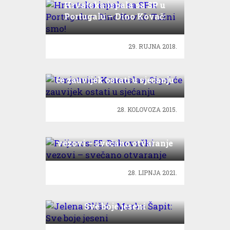
Hrvatska ispala sa SP u
Portugalu – Dino Kovač:
Tužni smo!
29. RUJNA 2018.
Umjetnici: Krunoslav Cigoj
će zauvijek ostati u sjećanju
28. KOLOVOZA 2015.
Prijenos: 55. Đakovački
vezovi – svečano otvaranje
28. LIPNJA 2021.
Jelena Glišić i Marko Šapit:
Sve boje jeseni