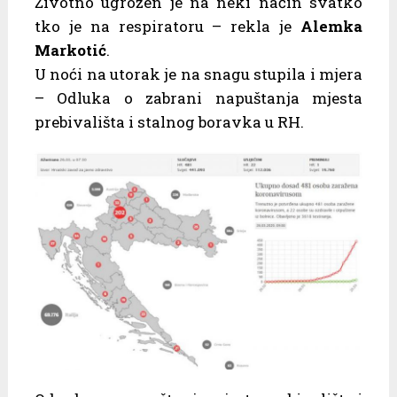
Životno ugrožen je na neki način svatko
tko je na respiratoru – rekla je
Alemka
Markotić
.
U noći na utorak je na snagu stupila i mjera
– Odluka o zabrani napuštanja mjesta
prebivališta i stalnog boravka u RH.