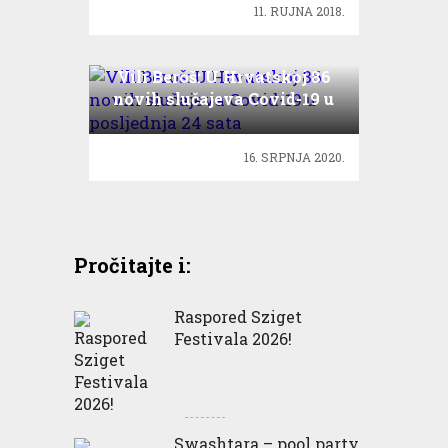
11. RUJNA 2018.
Vili Beroš: U Hrvatskoj 86
novih slučajeva Covid-19 u
posljednja 24 sata
16. SRPNJA 2020.
Pročitajte i:
Raspored Sziget
Festivala 2026!
Swashtara – pool party