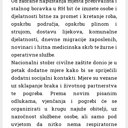
Od zabrane napuštanja mjesta prebivališta i
stalnog boravka u RH bit će izuzete osobe i
djelatnosti bitne za promet i kretanje roba,
opskrbu područja, opskrbu plinom i
strujom, dostavu lijekova, komunalne
djelatnosti, dnevne migracije zaposlenih,
novinari i hitna medicinska skrb te žurne i
operativne službe.
Nacionalni stožer civilne zaštite donio je u
petak dodatne mjere kako bi se spriječili
dodatni socijalni kontakti. Mjere su vezane
uz sklapanje braka i životnog partnerstva
te pogreba. Prema novim pisanim
odlukama, vjenčanja i pogrebi će se
organizirati u krugu najuže obitelji, uz
nazočnost službene osobe, ali samo pod
uvjetom da nitko nema respiratorne