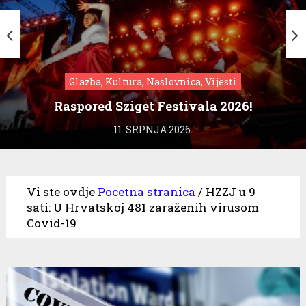
Glazba, Kultura, Naslovnica, Vijesti
Raspored Sziget Festivala 2026!
11. SRPNJA 2026.
Vi ste ovdje
Pocetna stranica
/
HZZJ u 9
sati: U Hrvatskoj 481 zaraženih virusom
Covid-19