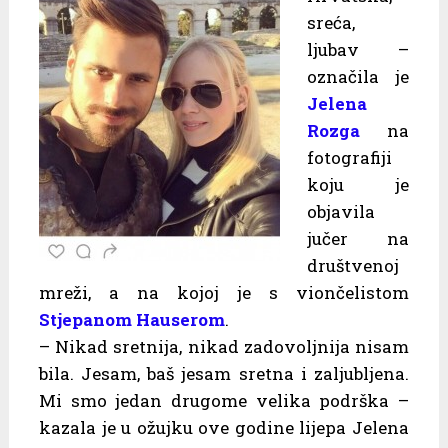
sreća,
ljubav –
označila je
Jelena
Rozga
na
fotografiji
koju je
objavila
jučer na
društvenoj
mreži, a na kojoj je s viončelistom
Stjepanom Hauserom
.
– Nikad sretnija, nikad zadovoljnija nisam
bila. Jesam, baš jesam sretna i zaljubljena.
Mi smo jedan drugome velika podrška –
kazala je u ožujku ove godine lijepa Jelena