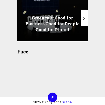
Greencajt: Good for
Business Good for People
T
Good for Planet
Face
2026 © copyright
Scena