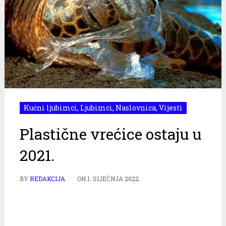
Kućni ljubimci
,
Ljubimci
,
Naslovnica
,
Vijesti
Plastične vrećice ostaju u
2021.
BY
REDAKCIJA
ON
1. SIJEČNJA 2022.