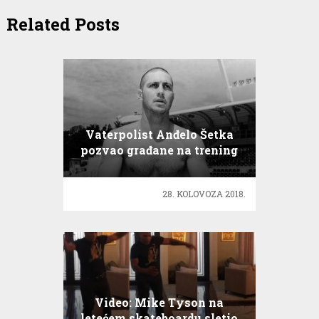
Related Posts
Vaterpolist Anđelo Šetka
pozvao građane na trening
28. KOLOVOZA 2018.
Video: Mike Tyson na
letećem skateboardu sletio