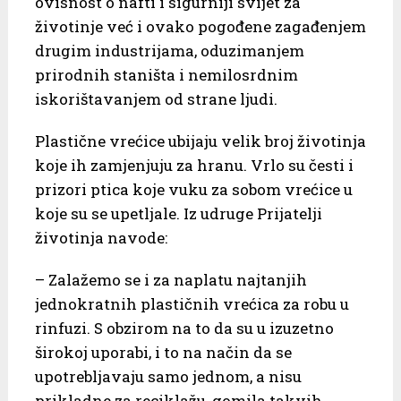
ovisnost o nafti i sigurniji svijet za
životinje već i ovako pogođene zagađenjem
drugim industrijama, oduzimanjem
prirodnih staništa i nemilosrdnim
iskorištavanjem od strane ljudi.
Plastične vrećice ubijaju velik broj životinja
koje ih zamjenjuju za hranu. Vrlo su česti i
prizori ptica koje vuku za sobom vrećice u
koje su se upetljale. Iz udruge Prijatelji
životinja navode:
– Zalažemo se i za naplatu najtanjih
jednokratnih plastičnih vrećica za robu u
rinfuzi. S obzirom na to da su u izuzetno
širokoj uporabi, i to na način da se
upotrebljavaju samo jednom, a nisu
prikladne za reciklažu, gomila takvih