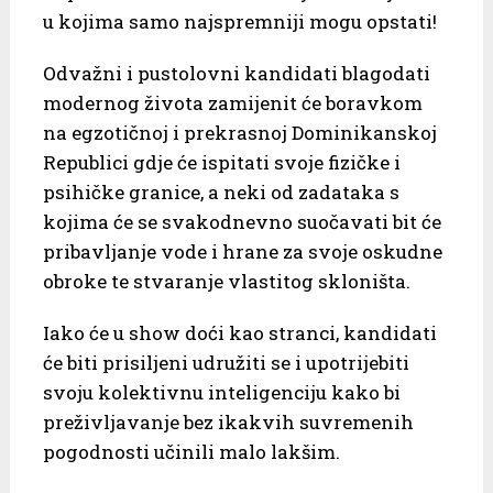
u kojima samo najspremniji mogu opstati!
Odvažni i pustolovni kandidati blagodati
modernog života zamijenit će boravkom
na egzotičnoj i prekrasnoj Dominikanskoj
Republici gdje će ispitati svoje fizičke i
psihičke granice, a neki od zadataka s
kojima će se svakodnevno suočavati bit će
pribavljanje vode i hrane za svoje oskudne
obroke te stvaranje vlastitog skloništa.
Iako će u show doći kao stranci, kandidati
će biti prisiljeni udružiti se i upotrijebiti
svoju kolektivnu inteligenciju kako bi
preživljavanje bez ikakvih suvremenih
pogodnosti učinili malo lakšim.