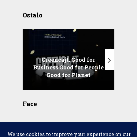
Ostalo
Greencajt: Good for
Business Good for People
T
Good for Planet
Face