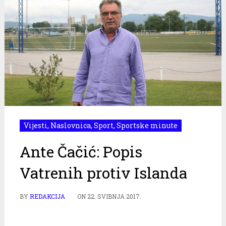
Vijesti
,
Naslovnica
,
Sport
,
Sportske minute
Ante Čačić: Popis
Vatrenih protiv Islanda
BY
REDAKCIJA
ON
22. SVIBNJA 2017.