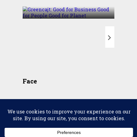
Good for Planet
T
Face