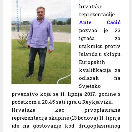
hrvatske
reprezentacije
Ante Čačić
pozvao je 23
igrača za
utakmicu protiv
Islanda u sklopu
Europskih
kvalifikacija za
odlazak na
Svjetsko
prvenstvo koja se 11. lipnja 2017. godine s
početkom u 20.45 sati igra u Reykjaviku.
Hrvatska kao prvoplasirana
reprezentacija skupine (13 bodova) 11. lipnja
ide na gostovanje kod drugoplasiranog