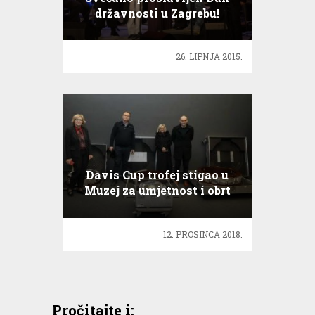
državnosti u Zagrebu!
26. LIPNJA 2015.
Davis Cup trofej stigao u
Muzej za umjetnost i obrt
12. PROSINCA 2018.
Pročitajte i: