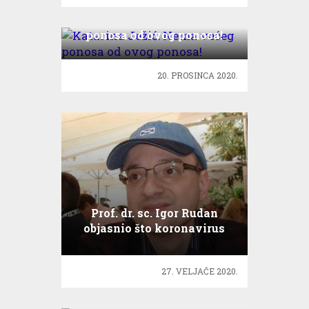
Katarina Ježić: Nema većeg
ponosa od ovog ponosa!
20. PROSINCA 2020.
Prof. dr. sc. Igor Rudan
objasnio što koronavirus
radi organizmu
27. VELJAČE 2020.
Iva Jerković izabrala novi