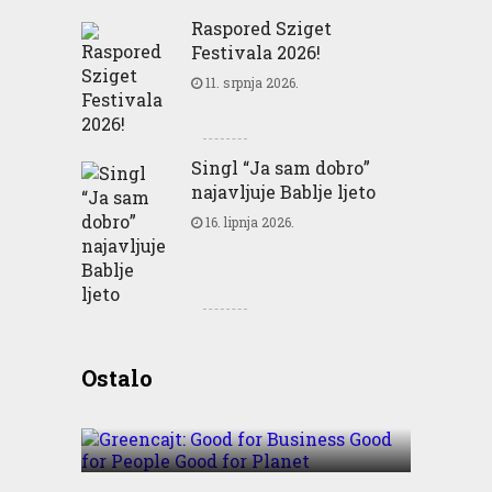
Raspored Sziget
Festivala 2026!
11. srpnja 2026.
Singl “Ja sam dobro”
najavljuje Bablje ljeto
16. lipnja 2026.
Greencajt: Good for
Ostalo
Business Good for People
Good for Planet