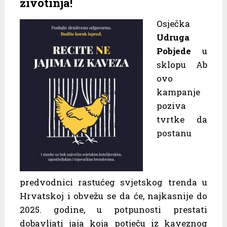
životinja!
Osječka
Udruga
Pobjede
u
sklopu Ab
ovo
kampanje
poziva
tvrtke da
postanu
predvodnici rastućeg svjetskog trenda u
Hrvatskoj i obvežu se da će, najkasnije do
2025. godine, u potpunosti prestati
dobavljati jaja koja potječu iz kaveznog