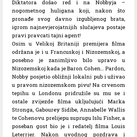
Diktatora došao red i na Nobbyja –
nogometnog huligana koji, nakon što
pronađe svog davno izgubljenog brata,
igrom najnevjerojatnijih slučajeva postaje
pravi pravcati tajni agent!
Osim u Velikoj Britaniji premijera filma
održana je i u Francuskoj i Nizozemskoj, a
posebno je zanimljivo bilo upravo u
Nizozemskoj kada je Baron Cohen… Pardon,
Nobby posjetio obližnji lokalni pub i uživao
u pravom nizozemskom pivu! Na crvenom
tepihu u Londonu pridružile su mu se i
ostale zvijezde filma uključujući Marka
Stronga, Gabourey Sidibe, Annabelle Wallis
te Cohenovu prelijepu suprugu Islu Fisher, a
poseban gost bio je i redatelj filma Louis
Leterrier. Nakon uvodnog pozdrava i