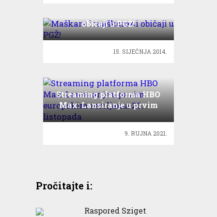
Maškare i maškarani
običaji u PGŽ!
15. SIJEČNJA 2014.
Streaming platforma HBO
Max: Lansiranje u prvim
europskim zemljama 26.
listopada
9. RUJNA 2021.
Pročitajte i:
Raspored Sziget