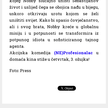
kojeg Nobby slučajno uništi Sebastijanov
život i uslijed čega se obojica nađu u bijegu,
uskoro otkrivaju urotu kojom se želi
uništiti svijet. Kako bi spasio čovječanstvo,
ali i svog brata, Nobby kreće u globalnu
misiju i u potpunosti se transformira iz
potpunog idiota u sofisticiranog tajnog
agenta.
Akcijska komedija
(NE)Profesionalac
u
domaća kina stiže u četvrtak, 3. ožujka!
Foto: Press