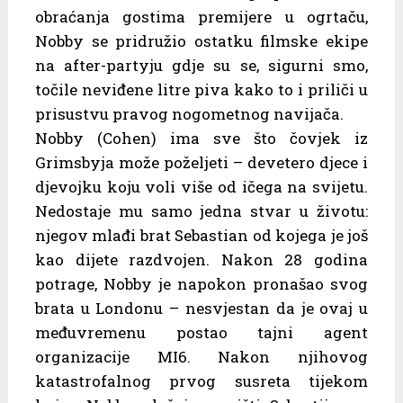
obraćanja gostima premijere u ogrtaču,
Nobby se pridružio ostatku filmske ekipe
na after-partyju gdje su se, sigurni smo,
točile neviđene litre piva kako to i priliči u
prisustvu pravog nogometnog navijača.
Nobby (Cohen) ima sve što čovjek iz
Grimsbyja može poželjeti – devetero djece i
djevojku koju voli više od ičega na svijetu.
Nedostaje mu samo jedna stvar u životu:
njegov mlađi brat Sebastian od kojega je još
kao dijete razdvojen. Nakon 28 godina
potrage, Nobby je napokon pronašao svog
brata u Londonu – nesvjestan da je ovaj u
međuvremenu postao tajni agent
organizacije MI6. Nakon njihovog
katastrofalnog prvog susreta tijekom