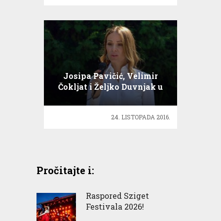
Josipa Pavičić, Velimir
Čokljat i Željko Duvnjak u
Zlatnim…
24. LISTOPADA 2016.
Pročitajte i:
Raspored Sziget
Festivala 2026!