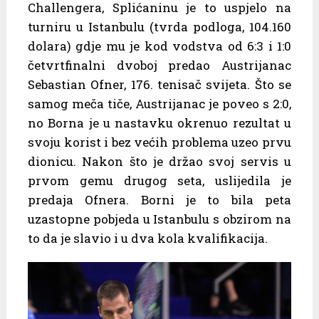
Challengera, Splićaninu je to uspjelo na
turniru u Istanbulu (tvrda podloga, 104.160
dolara) gdje mu je kod vodstva od 6:3 i 1:0
četvrtfinalni dvoboj predao Austrijanac
Sebastian Ofner, 176. tenisač svijeta. Što se
samog meča tiče, Austrijanac je poveo s 2:0,
no Borna je u nastavku okrenuo rezultat u
svoju korist i bez većih problema uzeo prvu
dionicu. Nakon što je držao svoj servis u
prvom gemu drugog seta, uslijedila je
predaja Ofnera. Borni je to bila peta
uzastopne pobjeda u Istanbulu s obzirom na
to da je slavio i u dva kola kvalifikacija.