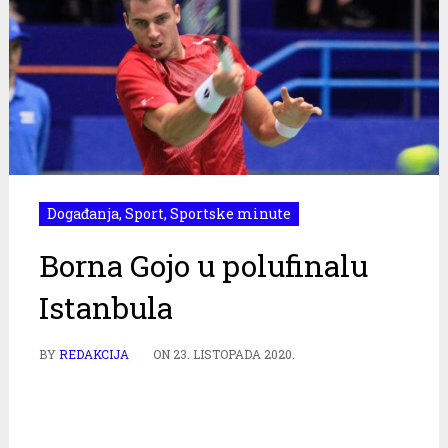
Događanja
,
Sport
,
Sportske minute
Borna Gojo u polufinalu
Istanbula
BY
REDAKCIJA
ON
23. LISTOPADA 2020.