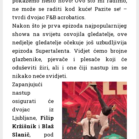
pokažemo nešto novo! Ovo što mi radimo,
ne može se raditi kod kuće! Pazite se! –
tvrdi dvojac F&B acrobatics.
Nakon što je prva epizoda najpopularnijeg
showa na svijetu osvojila gledatelje, ove
nedjelje gledatelje očekuje još uzbudljivija
epizoda Supertalenta. Vidjet ćemo brojne
glazbenike, pjevače i plesače koji će
oduševiti žiri, ali i one čiji nastup im se
nikako neće svidjeti.
Zapanjujući
nastup
osigurati će
dvojac iz
Ljubljane,
Filip
Kržišnik
i
Blaž
Slanič
, pod