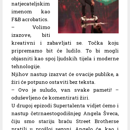
natjecateljskim
imenom kao
F&B acrobatics.
– Volimo
izazove, biti
kreativni i zabavljati se. Točka koju
pripremamo bit će ludilo. To bi mogli
objasniti kao spoj ljudskih tijela i moderne
tehnologije.
Njihov nastup izazvat će ovacije publike, a
žiri će potpuno ostaviti bez teksta.
– Ovo je suludo, van svake pameti! –
oduševljeno će komentirati žiri.
U drugoj epizodi Supertalenta vidjet ćemo i
nastup četrnaestogodišnjeg Angela Šveca,
čiju smo stariju braću Street Brotherse
pratili u prošloj sezoni. Angelo će, kao i