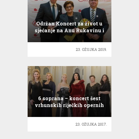
Održan Koncert za život u
sjećanje na Anu Rukavinu i
maestra Šuteja
23. OŽUJKA 2019.
6 soprana – koncert šest
vrhunskih riječkih opernih
umjetnica
23. OŽUJKA 2017.