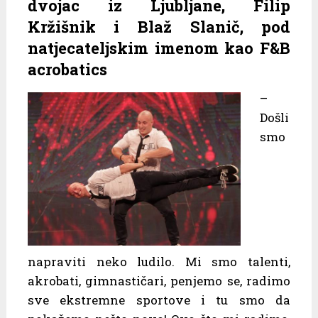
dvojac iz Ljubljane, Filip
Kržišnik i Blaž Slanič, pod
natjecateljskim imenom kao F&B
acrobatics
–
Došli
smo
napraviti neko ludilo. Mi smo talenti,
akrobati, gimnastičari, penjemo se, radimo
sve ekstremne sportove i tu smo da