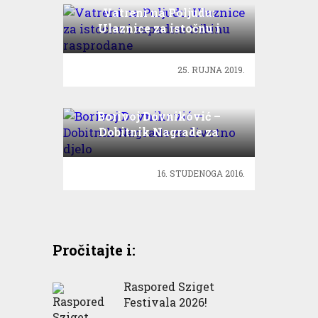
Vatreni na Poljudu:
Ulaznice za istočnu i
zapadnu tribinu rasprodane
25. RUJNA 2019.
Borivoj Dovniković –
Dobitnik Nagrade za
životno djelo
16. STUDENOGA 2016.
Pročitajte i:
Raspored Sziget
Festivala 2026!