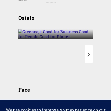
Greencajt: Good for
Ostalo
Business Good for People
Good for Planet
T
Face