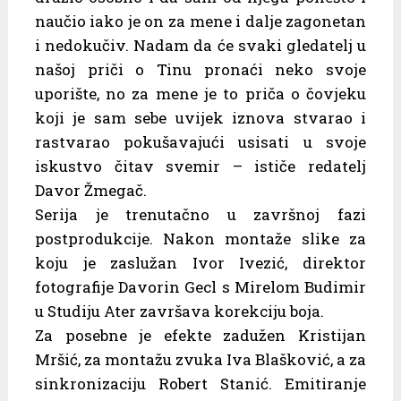
naučio iako je on za mene i dalje zagonetan
i nedokučiv. Nadam da će svaki gledatelj u
našoj priči o Tinu pronaći neko svoje
uporište, no za mene je to priča o čovjeku
koji je sam sebe uvijek iznova stvarao i
rastvarao pokušavajući usisati u svoje
iskustvo čitav svemir – ističe redatelj
Davor Žmegač.
Serija je trenutačno u završnoj fazi
postprodukcije. Nakon montaže slike za
koju je zaslužan Ivor Ivezić, direktor
fotografije Davorin Gecl s Mirelom Budimir
u Studiju Ater završava korekciju boja.
Za posebne je efekte zadužen Kristijan
Mršić, za montažu zvuka Iva Blašković, a za
sinkronizaciju Robert Stanić. Emitiranje