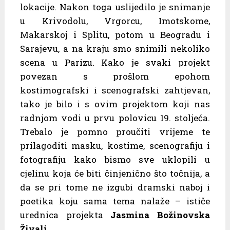
lokacije. Nakon toga uslijedilo je snimanje
u Krivodolu, Vrgorcu, Imotskome,
Makarskoj i Splitu, potom u Beogradu i
Sarajevu, a na kraju smo snimili nekoliko
scena u Parizu. Kako je svaki projekt
povezan s prošlom epohom
kostimografski i scenografski zahtjevan,
tako je bilo i s ovim projektom koji nas
radnjom vodi u prvu polovicu 19. stoljeća.
Trebalo je pomno proučiti vrijeme te
prilagoditi masku, kostime, scenografiju i
fotografiju kako bismo sve uklopili u
cjelinu koja će biti činjenično što točnija, a
da se pri tome ne izgubi dramski naboj i
poetika koju sama tema nalaže – ističe
urednica projekta
Jasmina Božinovska
Živalj
.