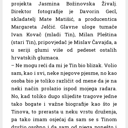
projekta Jasmina Božinovska Živalj.
Direktor fotografije je Davorin Gecl,
skladatelj Mate Matišić, a producentica
Margareta Jelčić. Glavne uloge tumače
Ivan Kovač (mladi Tin), Milan Pleština
(stari Tin), pripovjedač je Mislav Čavajda, a
u seriji glumi više od pedeset ostalih
hrvatskih glumaca.
– Ne mogu reći da mi je Tin bio blizak. Volio
sam, kao i svi, neke njegove pjesme, no kao
osoba bio je toliko različit od mene da je na
neki način prolazio ispod mojega radara.
No, kad toliko dugo slijedite tragove jedne
tako bogate i važne biografije kao što je
Tinova, to prerasta u neku vrstu druženja,
pa tako imam osjećaj da sam se s Tinom
družio osobno i da sam od njega ponešto i