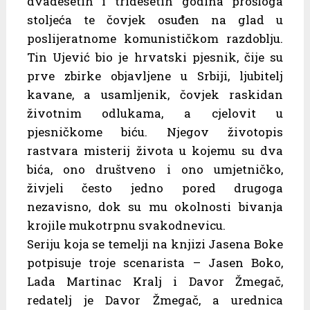
dvadesetih i tridesetih godina prošloga
stoljeća te čovjek osuđen na glad u
poslijeratnome komunističkom razdoblju.
Tin Ujević bio je hrvatski pjesnik, čije su
prve zbirke objavljene u Srbiji, ljubitelj
kavane, a usamljenik, čovjek raskidan
životnim odlukama, a cjelovit u
pjesničkome biću. Njegov životopis
rastvara misterij života u kojemu su dva
bića, ono društveno i ono umjetničko,
živjeli često jedno pored drugoga
nezavisno, dok su mu okolnosti bivanja
krojile mukotrpnu svakodnevicu.
Seriju koja se temelji na knjizi Jasena Boke
potpisuje troje scenarista – Jasen Boko,
Lada Martinac Kralj i Davor Žmegač,
redatelj je Davor Žmegač, a urednica