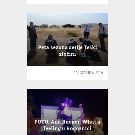
Peta sezona serije Teški
zločini
30. OŽUJKA 2019.
FOTO: Ana Rucner: What a
feeling u Rogoznici