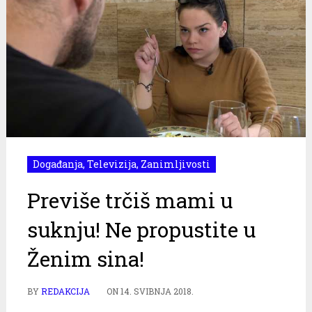
Događanja
,
Televizija
,
Zanimljivosti
Previše trčiš mami u
suknju! Ne propustite u
Ženim sina!
BY
REDAKCIJA
ON
14. SVIBNJA 2018.