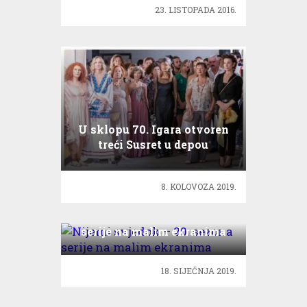
23. LISTOPADA 2016.
U sklopu 70. Igara otvoren
treći Susret u depou
Dubravke Lošić
8. KOLOVOZA 2019.
Nijemi svjedok – 20. sezona
serije na malim ekranima
18. SIJEČNJA 2019.
Lijepa Nina Badrić