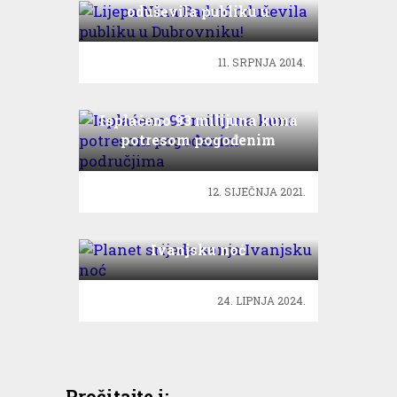
oduševila publiku u
Dubrovniku!
11. SRPNJA 2014.
Isplaćeno 93 milijuna kuna
potresom pogođenim
područjima
12. SIJEČNJA 2021.
Planet srijeda sanja
Ivanjsku noć
24. LIPNJA 2024.
Pročitajte i: