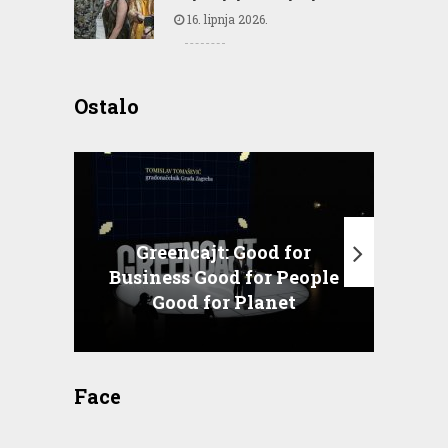
16. lipnja 2026.
Ostalo
Greencajt: Good for
Business Good for People
T
Good for Planet
Face