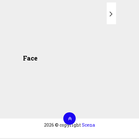
T
Face
2026 © copyright
Scena