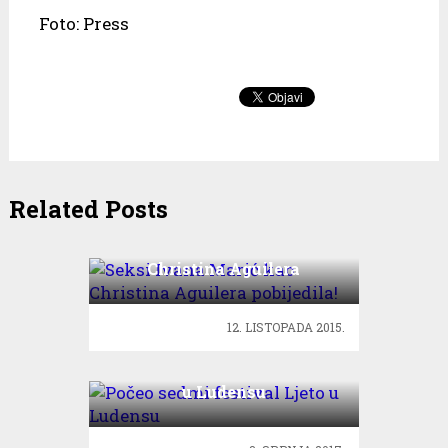
Foto: Press
Related Posts
Seksi Ivana Marić kao
Christina Aguilera
pobijedila!
12. LISTOPADA 2015.
Počeo sedmi festival Ljeto
u Ludensu