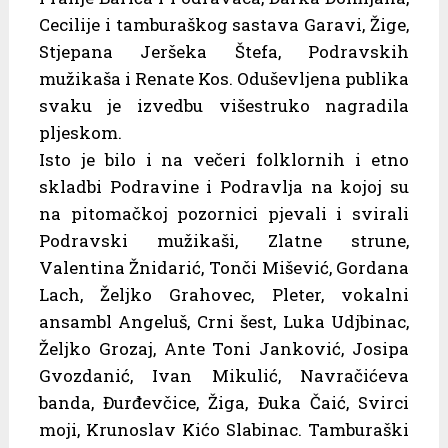
Cecilije i tamburaškog sastava Garavi, Žige,
Stjepana Jeršeka Štefa, Podravskih
mužikaša i Renate Kos. Oduševljena publika
svaku je izvedbu višestruko nagradila
pljeskom.
Isto je bilo i na večeri folklornih i etno
skladbi Podravine i Podravlja na kojoj su
na pitomačkoj pozornici pjevali i svirali
Podravski mužikaši, Zlatne strune,
Valentina Žnidarić, Tonči Mišević, Gordana
Lach, Željko Grahovec, Pleter, vokalni
ansambl Angeluš, Crni šest, Luka Udjbinac,
Željko Grozaj, Ante Toni Janković, Josipa
Gvozdanić, Ivan Mikulić, Navračićeva
banda, Đurđevčice, Žiga, Đuka Čaić, Svirci
moji, Krunoslav Kićo Slabinac. Tamburaški