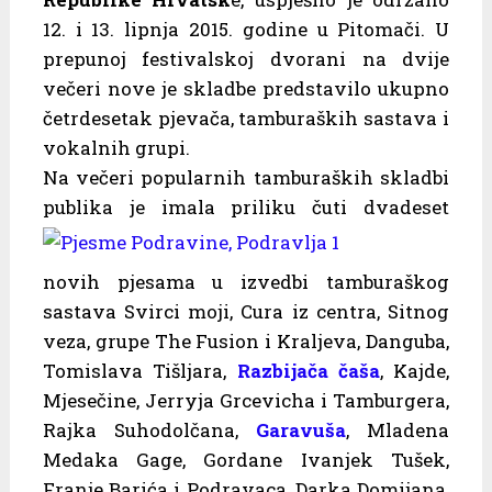
12. i 13. lipnja 2015. godine u Pitomači. U
prepunoj festivalskoj dvorani na dvije
večeri nove je skladbe predstavilo ukupno
četrdesetak pjevača, tamburaških sastava i
vokalnih grupi.
Na večeri popularnih tamburaških skladbi
publika je imala priliku čuti dvadeset
novih pjesama u izvedbi tamburaškog
sastava Svirci moji, Cura iz centra, Sitnog
veza, grupe The Fusion i Kraljeva, Danguba,
Tomislava Tišljara,
Razbijača čaša
, Kajde,
Mjesečine, Jerryja Grcevicha i Tamburgera,
Rajka Suhodolčana,
Garavuša
, Mladena
Medaka Gage, Gordane Ivanjek Tušek,
Franje Barića i Podravaca, Darka Domijana,