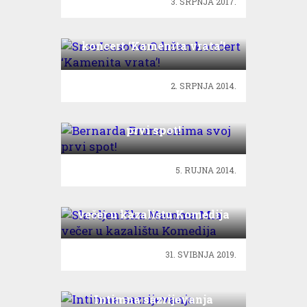
3. SRPNJA 2017.
Srce Isusovo: Održan
koncert ‘Kamenita vrata’!
2. SRPNJA 2014.
Bernarda Bruno snima svoj
prvi spot!
5. RUJNA 2014.
Slavljenička Mamma Mia
večer u kazalištu Komedija
31. SVIBNJA 2019.
Intimna sazrijevanja