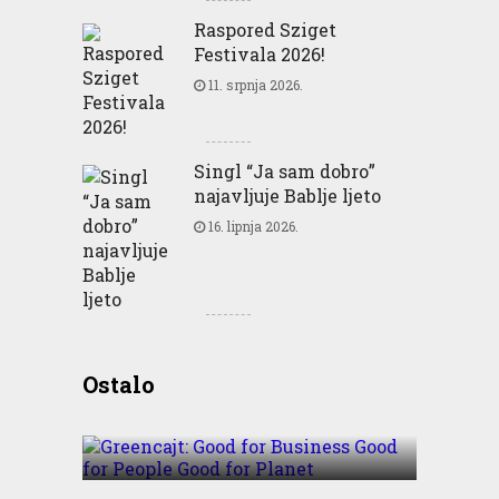
Raspored Sziget
Festivala 2026!
11. srpnja 2026.
Singl “Ja sam dobro”
najavljuje Bablje ljeto
16. lipnja 2026.
Greencajt: Good for
Ostalo
Business Good for People
Good for Planet