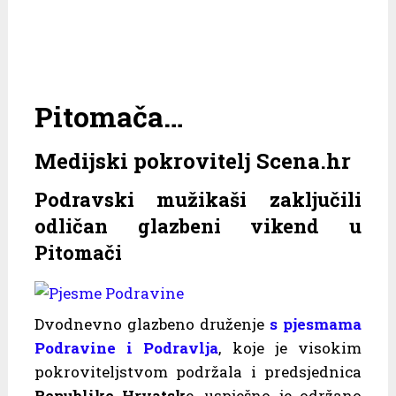
Pitomača…
Medijski pokrovitelj Scena.hr
Podravski mužikaši zaključili
odličan glazbeni vikend u
Pitomači
Dvodnevno glazbeno druženje
s pjesmama
Podravine i Podravlja
, koje je visokim
pokroviteljstvom podržala i predsjednica
Republike Hrvatsk
e, uspješno je održano